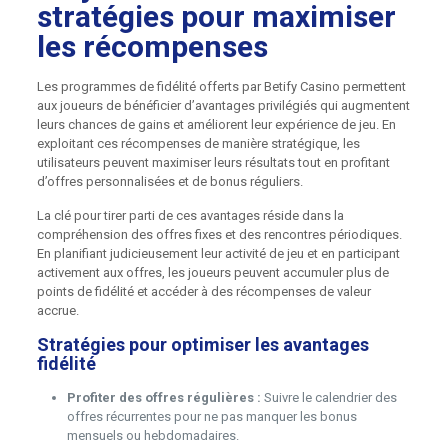
stratégies pour maximiser
les récompenses
Les programmes de fidélité offerts par Betify Casino permettent
aux joueurs de bénéficier d’avantages privilégiés qui augmentent
leurs chances de gains et améliorent leur expérience de jeu. En
exploitant ces récompenses de manière stratégique, les
utilisateurs peuvent maximiser leurs résultats tout en profitant
d’offres personnalisées et de bonus réguliers.
La clé pour tirer parti de ces avantages réside dans la
compréhension des offres fixes et des rencontres périodiques.
En planifiant judicieusement leur activité de jeu et en participant
activement aux offres, les joueurs peuvent accumuler plus de
points de fidélité et accéder à des récompenses de valeur
accrue.
Stratégies pour optimiser les avantages
fidélité
Profiter des offres régulières :
Suivre le calendrier des
offres récurrentes pour ne pas manquer les bonus
mensuels ou hebdomadaires.