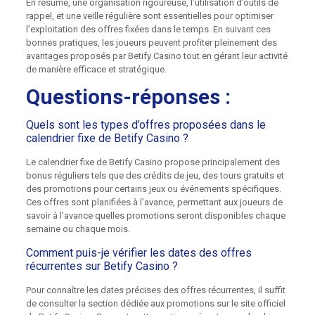
En résumé, une organisation rigoureuse, l’utilisation d’outils de
rappel, et une veille régulière sont essentielles pour optimiser
l’exploitation des offres fixées dans le temps. En suivant ces
bonnes pratiques, les joueurs peuvent profiter pleinement des
avantages proposés par Betify Casino tout en gérant leur activité
de manière efficace et stratégique.
Questions-réponses :
Quels sont les types d’offres proposées dans le
calendrier fixe de Betify Casino ?
Le calendrier fixe de Betify Casino propose principalement des
bonus réguliers tels que des crédits de jeu, des tours gratuits et
des promotions pour certains jeux ou événements spécifiques.
Ces offres sont planifiées à l’avance, permettant aux joueurs de
savoir à l’avance quelles promotions seront disponibles chaque
semaine ou chaque mois.
Comment puis-je vérifier les dates des offres
récurrentes sur Betify Casino ?
Pour connaître les dates précises des offres récurrentes, il suffit
de consulter la section dédiée aux promotions sur le site officiel