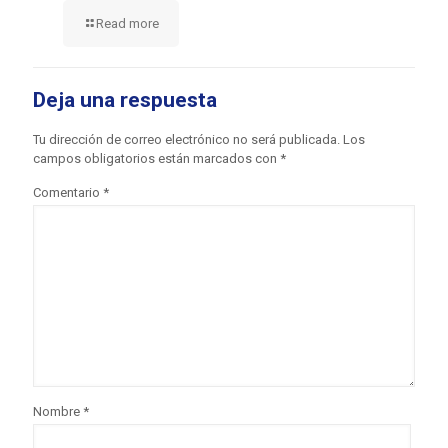
Read more
Deja una respuesta
Tu dirección de correo electrónico no será publicada.
Los
campos obligatorios están marcados con
*
Comentario
*
Nombre
*