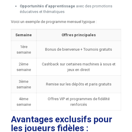
Opportunités d’apprentissage
avec des promotions
éducatives et thématiques
Voici un exemple de programme mensuel typique :
Semaine
Offres principales
1ère
Bonus de bienvenue + Tournois gratuits
semaine
2ème
Cashback sur certaines machines à sous et
semaine
jeux en direct
3ème
Remise sur les dépôts et paris gratuits
semaine
4ème
Offres VIP et programmes de fidélité
semaine
renforcés
Avantages exclusifs pour
les joueurs fidèles :