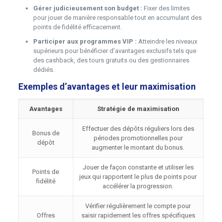
Gérer judicieusement son budget :
Fixer des limites
pour jouer de manière responsable tout en accumulant des
points de fidélité efficacement.
Participer aux programmes VIP :
Atteindre les niveaux
supérieurs pour bénéficier d’avantages exclusifs tels que
des cashback, des tours gratuits ou des gestionnaires
dédiés.
Exemples d’avantages et leur maximisation
Avantages
Stratégie de maximisation
Effectuer des dépôts réguliers lors des
Bonus de
périodes promotionnelles pour
dépôt
augmenter le montant du bonus.
Jouer de façon constante et utiliser les
Points de
jeux qui rapportent le plus de points pour
fidélité
accélérer la progression.
Vérifier régulièrement le compte pour
Offres
saisir rapidement les offres spécifiques