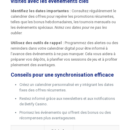
visites avec les événements clés
Identifiez les dates importantes :
Consultez régulièrement le
calendrier des offres pour repérer les promotions récurrentes,
telles que les bonus hebdomadaires, les tournois mensuels ou
les événements spéciaux.
Notez ces dates pour ne pas les
oublier.
Utilisez des outils de rappel :
Programmez des alertes ou des
reminders dans votre calendrier digital pour être informé à
l’avance des événements à ne pas manquer. Cela vous aidera à
préparer vos dépôts, à planifier vos sessions de jeu et à profiter
pleinement des avantages.
Conseils pour une synchronisation efficace
Créez un calendrier personnalisé en y intégrant les dates
fixes des offres récurrentes.
Restez informé grâce aux newsletters et aux notifications
de Betify Casino.
Priorisez les événements qui offrent des bonus ou des
récompenses plus avantageuses.