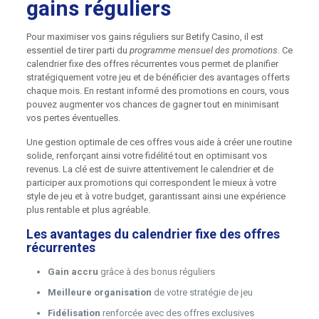
gains réguliers
Pour maximiser vos gains réguliers sur Betify Casino, il est
essentiel de tirer parti du
programme mensuel des promotions
. Ce
calendrier fixe des offres récurrentes vous permet de planifier
stratégiquement votre jeu et de bénéficier des avantages offerts
chaque mois. En restant informé des promotions en cours, vous
pouvez augmenter vos chances de gagner tout en minimisant
vos pertes éventuelles.
Une gestion optimale de ces offres vous aide à créer une routine
solide, renforçant ainsi votre fidélité tout en optimisant vos
revenus. La clé est de suivre attentivement le calendrier et de
participer aux promotions qui correspondent le mieux à votre
style de jeu et à votre budget, garantissant ainsi une expérience
plus rentable et plus agréable.
Les avantages du calendrier fixe des offres
récurrentes
Gain accru
grâce à des bonus réguliers
Meilleure organisation
de votre stratégie de jeu
Fidélisation
renforcée avec des offres exclusives