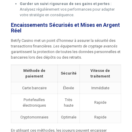
Garder un suivi rigoureux de ses gains et pertes :
Analysez régulièrement vos performances pour adapter
votre stratégie en conséquence.
Encaissements Sécurisés et Mises en Argent
Réel
Betify Casino met un point d’honneur à assurer la sécurité des
transactions financières.
Les équipements de cryptage avancés
garantissent la protection de toutes les données personnelles et
bancaires lors des dépôts ou des retraits.
Méthode de
Vitesse de
Sécurité
paiement
traitement
Carte bancaire
Élevée
Immédiate
Portefeuilles
Très
Rapide
électroniques
haute
Cryptomonnaies
Optimale
Rapide
En utilisant ces méthodes, les joueurs peuvent encaisser