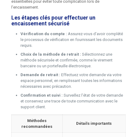
essentielles pour éviter toute complication lors de
l’encaissement.
Les étapes clés pour effectuer un
encaissement sécurisé
Vérification du compte :
Assurez-vous d’avoir complété
le processus de vérification en fournissant les documents
requis.
Choix de la méthode de retrait :
Sélectionnez une
méthode sécurisée et confirmée, comme le virement
bancaire ou un portefeuille électronique.
Demande de retrait :
Effectuez votre demande via votre
espace personnel, en remplissant toutes les informations
nécessaires avec précaution.
Confirmation et suivi :
Surveillez l’état de votre demande
et conservez une trace de toute communication avec le
support client.
Méthodes
Détails importants
recommandées