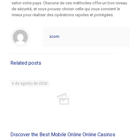
selon votre pays. Chacune de ces méthodes offre un bon niveau
de sécurité, et vous pouvez choisir celle qui vous convient le
mieux pour réaliser des opérations rapides et protégées.
xcom
Related posts
6 de agosto de 2026
Discover the Best Mobile Online Online Casinos