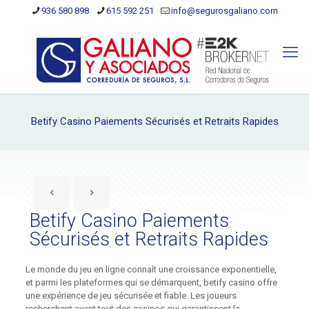
936 580 898
615 592 251
info@segurosgaliano.com
Betify Casino Paiements Sécurisés et Retraits Rapides
Betify Casino Paiements
Sécurisés et Retraits Rapides
Le monde du jeu en ligne connaît une croissance exponentielle,
et parmi les plateformes qui se démarquent, betify casino offre
une expérience de jeu sécurisée et fiable. Les joueurs
recherchent avant tout des casinos qui garantissent la