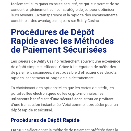
facilement leurs gains en toute sécurité, ce qui leur permet de se
concentrer pleinement sur leur stratégie de jeu pour optimiser
leurs revenus. La transparence et la rapidité des encaissements
constituent des avantages majeurs sur Betify Casino.
Procédures de Dépôt
Rapide avec les Méthodes
de Paiement Sécurisées
Les joueurs de Betify Casino recherchent souvent une expérience
de dépôt simple et efficace. Grâce à l’intégration de méthodes
de paiement sécurisées, il est possible d’effectuer des dépôts
rapides, sans tracas ni longs délais de traitement.
En choisissant des options telles que les cartes de crédit, les
portefeuilles électroniques ou les crypto-monnaies, les
utilisateurs bénéficient d’une sécurité accrue tout en profitant
d’une transaction instantanée. Voici comment procéder pour un
dépôt rapide et sécurisé.
Procédures de Dépôt Rapide
Étape 1 :
Sélectionner la méthode de paiement préférée dans la