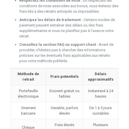
Respectez les conditions de mise :
En respectant les
conditions de mise associées aux bonus, vous éviterez des
frais liés à des retraits anticipés ou impossibles.
Anticipez les délais de traitement :
Certains modes de
paiement peuvent entraîner des délais ou des frais
supplémentaires si vous ne planifiez pas à l’avance votre
retrait.
Consultez la section FAQ ou support client :
Avant de
procéder, n’hésitez pas à chercher des informations
précises sur les éventuels frais applicables aux retraits
pour votre méthode préférée.
Méthode de
Délais
Frais potentiels
retrait
approximatifs
Portefeuille
Souvent gratuit ou
Instantané à 24
électronique
faibles
heures
Virement
Variable, parfois
De 1 à 5 jours
bancaire
élevés
ouvrables
Frais élevés
Plusieurs
Chèque