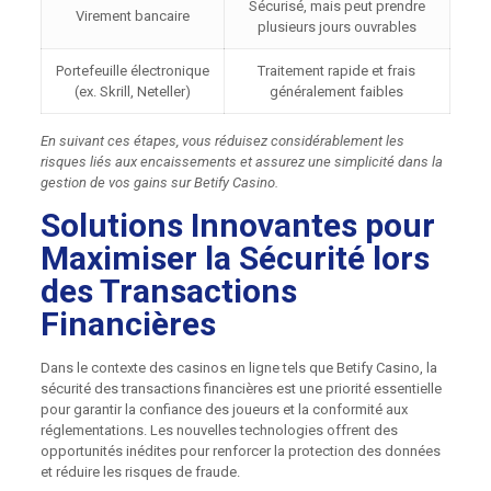
Sécurisé, mais peut prendre
Virement bancaire
plusieurs jours ouvrables
Portefeuille électronique
Traitement rapide et frais
(ex. Skrill, Neteller)
généralement faibles
En suivant ces étapes, vous réduisez considérablement les
risques liés aux encaissements et assurez une simplicité dans la
gestion de vos gains sur Betify Casino.
Solutions Innovantes pour
Maximiser la Sécurité lors
des Transactions
Financières
Dans le contexte des casinos en ligne tels que Betify Casino, la
sécurité des transactions financières est une priorité essentielle
pour garantir la confiance des joueurs et la conformité aux
réglementations. Les nouvelles technologies offrent des
opportunités inédites pour renforcer la protection des données
et réduire les risques de fraude.