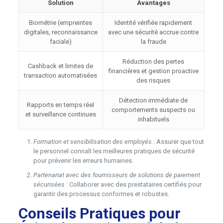
Solution
Avantages
Biométrie (empreintes
Identité vérifiée rapidement
digitales, reconnaissance
avec une sécurité accrue contre
faciale)
la fraude
Réduction des pertes
Cashback et limites de
financières et gestion proactive
transaction automatisées
des risques
Détection immédiate de
Rapports en temps réel
comportements suspects ou
et surveillance continues
inhabituels
Formation et sensibilisation des employés
: Assurer que tout
le personnel connaît les meilleures pratiques de sécurité
pour prévenir les erreurs humaines.
Partenariat avec des fournisseurs de solutions de paiement
sécurisées
: Collaborer avec des prestataires certifiés pour
garantir des processus conformes et robustes.
Conseils Pratiques pour