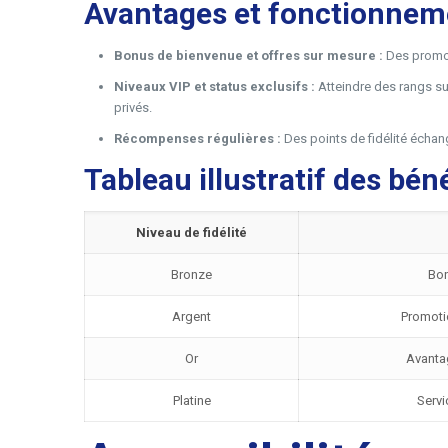
Avantages et fonctionneme
Bonus de bienvenue et offres sur mesure :
Des promoti
Niveaux VIP et status exclusifs :
Atteindre des rangs s
privés.
Récompenses régulières :
Des points de fidélité échan
Tableau illustratif des bén
Niveau de fidélité
Bronze
Bon
Argent
Promoti
Or
Avanta
Platine
Servi