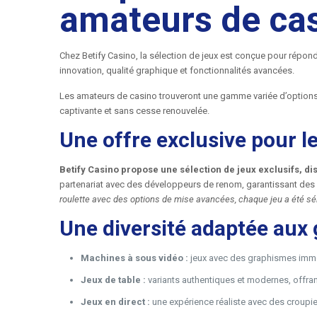
amateurs de ca
Chez Betify Casino, la sélection de jeux est conçue pour répond
innovation, qualité graphique et fonctionnalités avancées.
Les amateurs de casino trouveront une gamme variée d’options,
captivante et sans cesse renouvelée.
Une offre exclusive pour l
Betify Casino propose une sélection de jeux exclusifs, d
partenariat avec des développeurs de renom, garantissant des
roulette avec des options de mise avancées, chaque jeu a été sél
Une diversité adaptée aux 
Machines à sous vidéo :
jeux avec des graphismes immer
Jeux de table :
variants authentiques et modernes, offran
Jeux en direct :
une expérience réaliste avec des croupiers