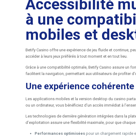
Accessibilité m
à une compatibil
mobiles et desk
Betify Casino offre une expérience de jeu fluide et continue, p
accéder à leurs jeux préférés à tout moment et en tout lieu.
Grâce à une compatibilité optimale, Betify Casino assure un fon
facilitent la navigation, permettant aux utilisateurs de profiter 
Une expérience cohérente s
Les applications mobiles et la version desktop du casino partag
ou un ordinateur, vous bénéficiez d’un accès immédiat à l’ensem
Les technologies de dernière génération intégrées dans la plate
d’exploitation assure une flexibilité maximale, pour que chaque
Performances optimisées
pour un chargement rapide et