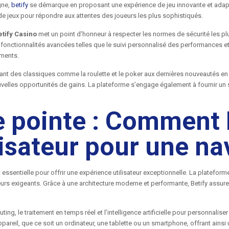
gne,
betify
se démarque en proposant une expérience de jeu innovante et adapt
é de jeux pour répondre aux attentes des joueurs les plus sophistiqués.
etify Casino
met un point d’honneur à respecter les normes de sécurité les plu
 fonctionnalités avancées telles que le suivi personnalisé des performances e
ements.
 allant des classiques comme la roulette et le poker aux dernières nouveautés e
elles opportunités de gains. La plateforme s’engage également à fournir un su
 pointe : Comment 
lisateur pour une na
 essentielle pour offrir une expérience utilisateur exceptionnelle. La platefor
rieurs exigeants. Grâce à une architecture moderne et performante, Betify assu
ing, le traitement en temps réel et l’intelligence artificielle pour personnalise
pareil, que ce soit un ordinateur, une tablette ou un smartphone, offrant ainsi 