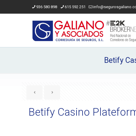
936 580 898
615 592 251
info@segurosgaliano.
Betify Ca
Betify Casino Platefor