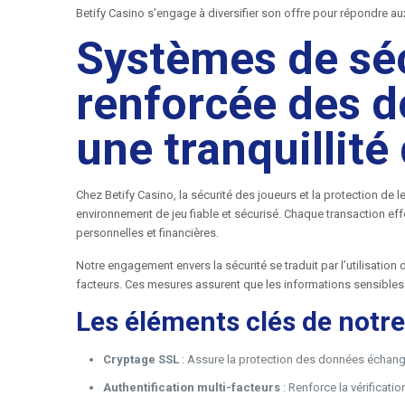
Betify Casino s’engage à diversifier son offre pour répondre a
Systèmes de séc
renforcée des d
une tranquillité
Chez Betify Casino, la sécurité des joueurs et la protection d
environnement de jeu fiable et sécurisé. Chaque transaction eff
personnelles et financières.
Notre engagement envers la sécurité se traduit par l’utilisation
facteurs. Ces mesures assurent que les informations sensibles re
Les éléments clés de notr
Cryptage SSL
: Assure la protection des données échangé
Authentification multi-facteurs
: Renforce la vérificati