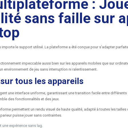
ultiplateforme : Jou
ité sans faille sur 
top
eu importe le support utilisé. La plateforme a été conçue pour s’adapter parf
ctionnement impeccable aussi bien sur les appareils mobiles que sur ordinateur
d’un environnement de jeu sans interruption ni ralentissement.
ur tous les appareils
ent une interface uniforme, garantissant une transition facile entre différent
ble des fonctionnalités et des jeux.
forme permettent un rendu visuel de haute qualité, adapté à toutes les tailles 
 parieur puisse jouer sans contraintes.
 une expérience sans lag.