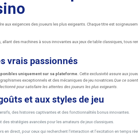
sino
re aux exigences des joueurs les plus exigeants. Chaque titre est soigneusemen
 allant des machines à sous innovantes aux jeux de table classiques, tous re
es vrais passionnés
isponibles uniquement sur sa plateforme.
Cette exclusivité assure aux joue
 graphismes exceptionnels et des mécaniques de jeu novatrices.
Que ce soient
ectionné pour satisfaire les attentes des joueurs les plus exigeants.
goûts et aux styles de jeu
sifs, des histoires captivantes et des fonctionnalités bonus innovantes.
t des stratégies avancées pour les amateurs de jeux classiques.
 en direct, pour ceux qui recherchent l’interaction et l’excitation en temps réel