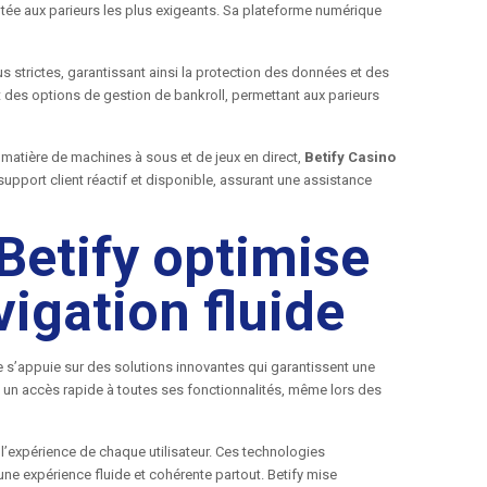
ée aux parieurs les plus exigeants. Sa plateforme numérique
s strictes, garantissant ainsi la protection des données et des
t des options de gestion de bankroll, permettant aux parieurs
n matière de machines à sous et de jeux en direct,
Betify Casino
pport client réactif et disponible, assurant une assistance
Betify optimise
vigation fluide
me s’appuie sur des solutions innovantes qui garantissent une
re un accès rapide à toutes ses fonctionnalités, même lors des
r l’expérience de chaque utilisateur. Ces technologies
une expérience fluide et cohérente partout. Betify mise