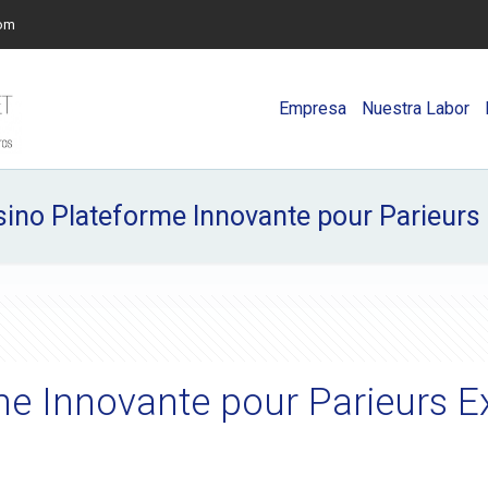
com
Empresa
Nuestra Labor
sino Plateforme Innovante pour Parieurs
me Innovante pour Parieurs E