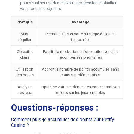
pour visualiser rapidement votre progression et planifier
vos prochains objectifs.
Pratique
Avantage
Suivi
Permet d’ajuster votre stratégie de jeu en
régulier
temps réel
Objectifs
Facilite la motivation et l’orientation vers les
clairs
récompenses prioritaires
Utilisation
Accroît le nombre de points accumulés sans
des bonus
coûts supplémentaires
Analyse
Optimise votre rendement en concentrant vos
des jeux
efforts sur les jeux rentables
Questions-réponses :
Comment puis-je accumuler des points sur Betify
Casino ?