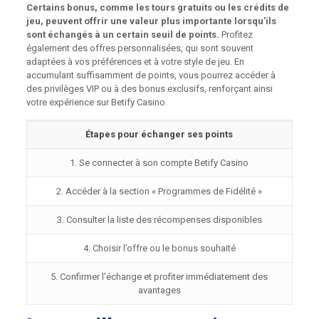
Certains bonus, comme les tours gratuits ou les crédits de
jeu, peuvent offrir une valeur plus importante lorsqu’ils
sont échangés à un certain seuil de points.
Profitez
également des offres personnalisées, qui sont souvent
adaptées à vos préférences et à votre style de jeu. En
accumulant suffisamment de points, vous pourrez accéder à
des privilèges VIP ou à des bonus exclusifs, renforçant ainsi
votre expérience sur Betify Casino.
Étapes pour échanger ses points
1. Se connecter à son compte Betify Casino
2. Accéder à la section « Programmes de Fidélité »
3. Consulter la liste des récompenses disponibles
4. Choisir l’offre ou le bonus souhaité
5. Confirmer l’échange et profiter immédiatement des
avantages