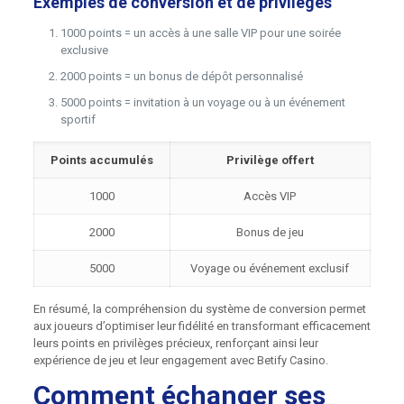
Exemples de conversion et de privilèges
1000 points = un accès à une salle VIP pour une soirée
exclusive
2000 points = un bonus de dépôt personnalisé
5000 points = invitation à un voyage ou à un événement
sportif
Points accumulés
Privilège offert
1000
Accès VIP
2000
Bonus de jeu
5000
Voyage ou événement exclusif
En résumé, la compréhension du système de conversion permet
aux joueurs d’optimiser leur fidélité en transformant efficacement
leurs points en privilèges précieux, renforçant ainsi leur
expérience de jeu et leur engagement avec Betify Casino.
Comment échanger ses