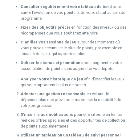
Consulter régulièrement votre tableau de bord
pour
suivre l’évolution de vos points et de votre statut au sein du
programme.
Fixer des objectifs précis
en fonction des niveaux ou des
récompenses que vous souhaitez atteindre.
Planifier vos sessions de jeu
autour des moments où
vous pouvez accumuler le plus de points, par exemple en
jouant à des jeux qui rapportent plus.
Utiliser les bonus et promotions
pour augmenter votre
accumulation de points sans augmenter vos dépôts.
Analyser votre historique de jeu
afin d’identifier les jeux
qui vous rapportent le plus de points.
Adopter une gestion responsable
en évitant de
dépenser plus que prévu pour maximiser la rentabilité de
votre progression.
S’inscrire aux notifications
pour être informé en temps
réel des offres spéciales et des opportunités de collection
de points supplémentaires.
Utiliser un tableau ou un tableau de suivi personnel