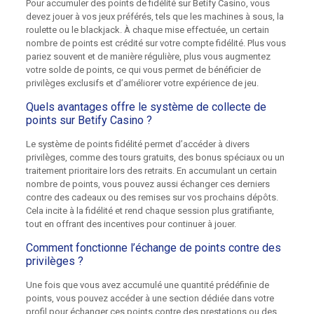
Pour accumuler des points de fidélité sur Betify Casino, vous
devez jouer à vos jeux préférés, tels que les machines à sous, la
roulette ou le blackjack. À chaque mise effectuée, un certain
nombre de points est crédité sur votre compte fidélité. Plus vous
pariez souvent et de manière régulière, plus vous augmentez
votre solde de points, ce qui vous permet de bénéficier de
privilèges exclusifs et d’améliorer votre expérience de jeu.
Quels avantages offre le système de collecte de
points sur Betify Casino ?
Le système de points fidélité permet d’accéder à divers
privilèges, comme des tours gratuits, des bonus spéciaux ou un
traitement prioritaire lors des retraits. En accumulant un certain
nombre de points, vous pouvez aussi échanger ces derniers
contre des cadeaux ou des remises sur vos prochains dépôts.
Cela incite à la fidélité et rend chaque session plus gratifiante,
tout en offrant des incentives pour continuer à jouer.
Comment fonctionne l’échange de points contre des
privilèges ?
Une fois que vous avez accumulé une quantité prédéfinie de
points, vous pouvez accéder à une section dédiée dans votre
profil pour échanger ces points contre des prestations ou des