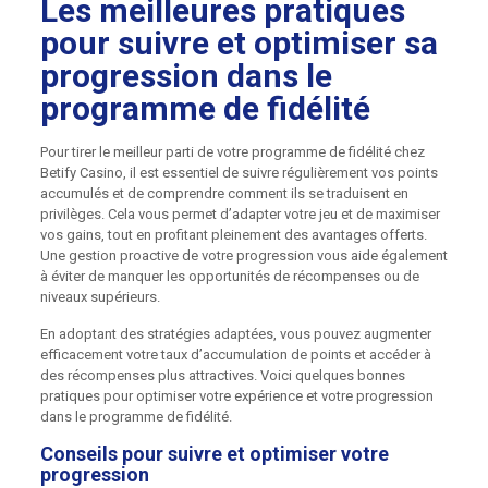
Les meilleures pratiques
pour suivre et optimiser sa
progression dans le
programme de fidélité
Pour tirer le meilleur parti de votre programme de fidélité chez
Betify Casino, il est essentiel de suivre régulièrement vos points
accumulés et de comprendre comment ils se traduisent en
privilèges. Cela vous permet d’adapter votre jeu et de maximiser
vos gains, tout en profitant pleinement des avantages offerts.
Une gestion proactive de votre progression vous aide également
à éviter de manquer les opportunités de récompenses ou de
niveaux supérieurs.
En adoptant des stratégies adaptées, vous pouvez augmenter
efficacement votre taux d’accumulation de points et accéder à
des récompenses plus attractives. Voici quelques bonnes
pratiques pour optimiser votre expérience et votre progression
dans le programme de fidélité.
Conseils pour suivre et optimiser votre
progression