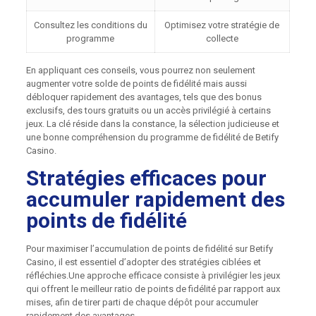
Consultez les conditions du
Optimisez votre stratégie de
programme
collecte
En appliquant ces conseils, vous pourrez non seulement
augmenter votre solde de points de fidélité mais aussi
débloquer rapidement des avantages, tels que des bonus
exclusifs, des tours gratuits ou un accès privilégié à certains
jeux. La clé réside dans la constance, la sélection judicieuse et
une bonne compréhension du programme de fidélité de Betify
Casino.
Stratégies efficaces pour
accumuler rapidement des
points de fidélité
Pour maximiser l’accumulation de points de fidélité sur Betify
Casino, il est essentiel d’adopter des stratégies ciblées et
réfléchies.Une approche efficace consiste à privilégier les jeux
qui offrent le meilleur ratio de points de fidélité par rapport aux
mises, afin de tirer parti de chaque dépôt pour accumuler
rapidement des avantages.