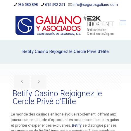
936 580 898
615 592 251
info@segurosgaliano.com
Betify Casino Rejoignez le Cercle Privé d’Elite
Betify Casino Rejoignez le
Cercle Privé d’Elite
Le monde des casinos en ligne évolue rapidement, offrant aux
joueurs une multitude d’opportunités pour maximiser leurs gains
et profiter d’expériences exclusives.
Betify
se distingue par ses
programmes de fidélité innovants, permettant à ses membres