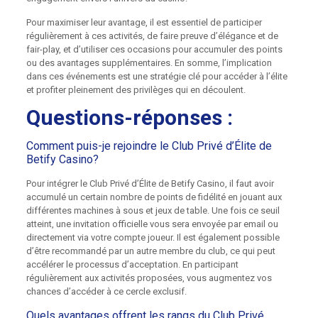
Pour maximiser leur avantage, il est essentiel de participer
régulièrement à ces activités, de faire preuve d’élégance et de
fair-play, et d’utiliser ces occasions pour accumuler des points
ou des avantages supplémentaires. En somme, l’implication
dans ces événements est une stratégie clé pour accéder à l’élite
et profiter pleinement des privilèges qui en découlent.
Questions-réponses :
Comment puis-je rejoindre le Club Privé d’Élite de
Betify Casino?
Pour intégrer le Club Privé d’Élite de Betify Casino, il faut avoir
accumulé un certain nombre de points de fidélité en jouant aux
différentes machines à sous et jeux de table. Une fois ce seuil
atteint, une invitation officielle vous sera envoyée par email ou
directement via votre compte joueur. Il est également possible
d’être recommandé par un autre membre du club, ce qui peut
accélérer le processus d’acceptation. En participant
régulièrement aux activités proposées, vous augmentez vos
chances d’accéder à ce cercle exclusif.
Quels avantages offrent les rangs du Club Privé