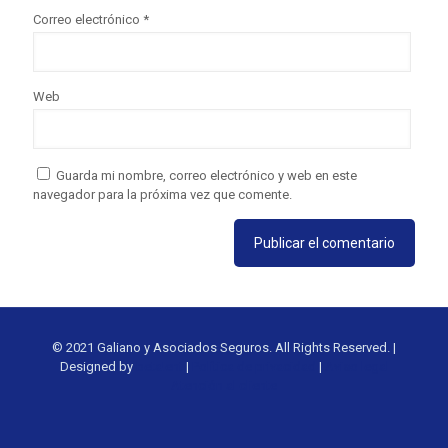
Correo electrónico
*
Web
Guarda mi nombre, correo electrónico y web en este
navegador para la próxima vez que comente.
© 2021 Galiano y Asociados Seguros. All Rights Reserved. |
Designed by
beta!ent
|
Política de privacidad
|
Aviso legal
Atención al cliente