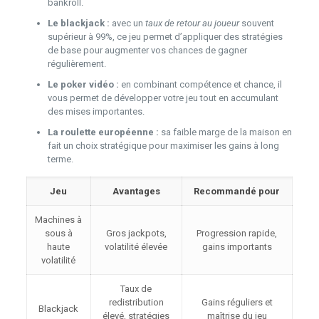
bankroll.
Le blackjack :
avec un
taux de retour au joueur
souvent
supérieur à 99%, ce jeu permet d’appliquer des stratégies
de base pour augmenter vos chances de gagner
régulièrement.
Le poker vidéo :
en combinant compétence et chance, il
vous permet de développer votre jeu tout en accumulant
des mises importantes.
La roulette européenne :
sa faible marge de la maison en
fait un choix stratégique pour maximiser les gains à long
terme.
Jeu
Avantages
Recommandé pour
Machines à
sous à
Gros jackpots,
Progression rapide,
haute
volatilité élevée
gains importants
volatilité
Taux de
redistribution
Gains réguliers et
Blackjack
élevé, stratégies
maîtrise du jeu