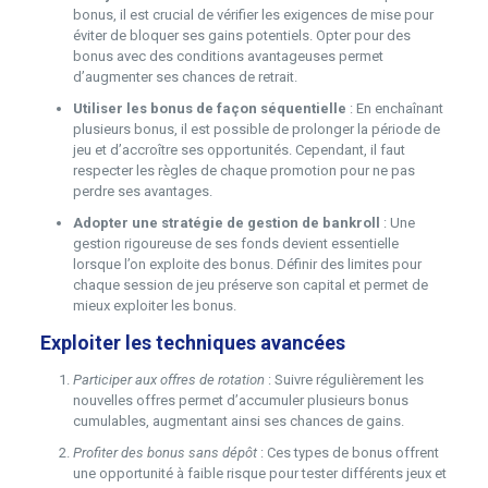
bonus, il est crucial de vérifier les exigences de mise pour
éviter de bloquer ses gains potentiels. Opter pour des
bonus avec des conditions avantageuses permet
d’augmenter ses chances de retrait.
Utiliser les bonus de façon séquentielle
: En enchaînant
plusieurs bonus, il est possible de prolonger la période de
jeu et d’accroître ses opportunités. Cependant, il faut
respecter les règles de chaque promotion pour ne pas
perdre ses avantages.
Adopter une stratégie de gestion de bankroll
: Une
gestion rigoureuse de ses fonds devient essentielle
lorsque l’on exploite des bonus. Définir des limites pour
chaque session de jeu préserve son capital et permet de
mieux exploiter les bonus.
Exploiter les techniques avancées
Participer aux offres de rotation
: Suivre régulièrement les
nouvelles offres permet d’accumuler plusieurs bonus
cumulables, augmentant ainsi ses chances de gains.
Profiter des bonus sans dépôt
: Ces types de bonus offrent
une opportunité à faible risque pour tester différents jeux et