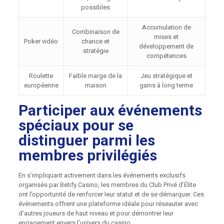
possibles
Accumulation de
Combinaison de
mises et
Poker vidéo
chance et
développement de
stratégie
compétences
Roulette
Faible marge de la
Jeu stratégique et
européenne
maison
gains à long terme
Participer aux événements
spéciaux pour se
distinguer parmi les
membres privilégiés
En s’impliquant activement dans les événements exclusifs
organisés par Betify Casino, les membres du Club Privé d’Élite
ont l’opportunité de renforcer leur statut et de se démarquer. Ces
événements offrent une plateforme idéale pour réseauter avec
d’autres joueurs de haut niveau et pour démontrer leur
engagement envers l’univers du casino.