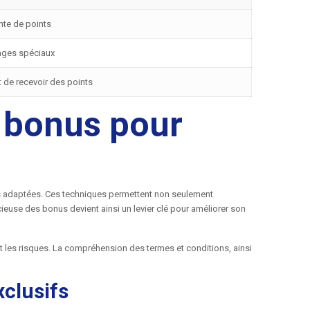
te de points
ages spéciaux
 de recevoir des points
 bonus pour
égies adaptées. Ces techniques permettent non seulement
ieuse des bonus devient ainsi un levier clé pour améliorer son
t les risques. La compréhension des termes et conditions, ainsi
xclusifs