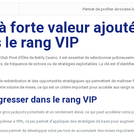
Permet de profiter de toutes 
 à forte valeur ajout
 le rang VIP
b Privé d’Élite de Betify Casino, il est essentiel de sélectionner judicieuseme
, de fréquence de victoire ou de stratégies exploitables. La clé est d’identifie
e redistribution et des opportunités stratégiques qui permettent de maîtriser 
re volume de mises, ce qui est un critère important pour accéder aux rangs 
ogresser dans le rang VIP
e gros jackpots potentiels et un rendement élevé, ce qui peut accélérer votre p
périeur à 99%, ce jeu permet d’appliquer des stratégies de base pour augmen
vous permet de développer votre jeu tout en accumulant des mises important