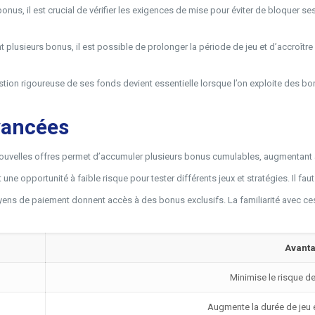
onus, il est crucial de vérifier les exigences de mise pour éviter de bloquer 
t plusieurs bonus, il est possible de prolonger la période de jeu et d’accroître
tion rigoureuse de ses fonds devient essentielle lorsque l’on exploite des bo
vancées
 nouvelles offres permet d’accumuler plusieurs bonus cumulables, augmentant 
une opportunité à faible risque pour tester différents jeux et stratégies. Il faut
yens de paiement donnent accès à des bonus exclusifs. La familiarité avec c
Avant
Minimise le risque d
Augmente la durée de jeu 