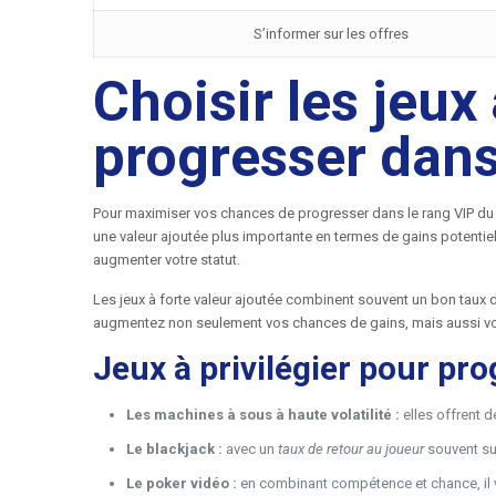
S’informer sur les offres
Choisir les jeux
progresser dans
Pour maximiser vos chances de progresser dans le rang VIP du Clu
une valeur ajoutée plus importante en termes de gains potentiels
augmenter votre statut.
Les jeux à forte valeur ajoutée combinent souvent un bon taux d
augmentez non seulement vos chances de gains, mais aussi vot
Jeux à privilégier pour pr
Les machines à sous à haute volatilité :
elles offrent d
Le blackjack :
avec un
taux de retour au joueur
souvent su
Le poker vidéo :
en combinant compétence et chance, il 