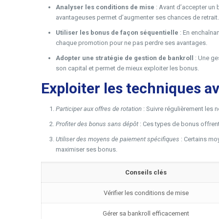
Analyser les conditions de mise
: Avant d’accepter un b
avantageuses permet d’augmenter ses chances de retrait.
Utiliser les bonus de façon séquentielle
: En enchaînan
chaque promotion pour ne pas perdre ses avantages.
Adopter une stratégie de gestion de bankroll
: Une ges
son capital et permet de mieux exploiter les bonus.
Exploiter les techniques a
Participer aux offres de rotation
: Suivre régulièrement les
Profiter des bonus sans dépôt
: Ces types de bonus offrent 
Utiliser des moyens de paiement spécifiques
: Certains mo
maximiser ses bonus.
Conseils clés
Vérifier les conditions de mise
Gérer sa bankroll efficacement