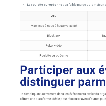
La roulette européenne :
sa faible marge de la maison e
Jeu
Machines à sous à haute volatilité
Blackjack
Tau
Poker vidéo
Roulette européenne
Participer aux 
distinguer parm
En s’impliquant activement dans les événements exclusifs organ
offrent une plateforme idéale pour réseauter avec d’autres jou