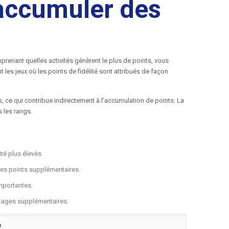
 accumuler des
mprenant quelles activités génèrent le plus de points, vous
 les jeux où les points de fidélité sont attribués de façon
, ce qui contribue indirectement à l’accumulation de points. La
 les rangs.
ité plus élevés.
des points supplémentaires.
importantes.
ntages supplémentaires.
e