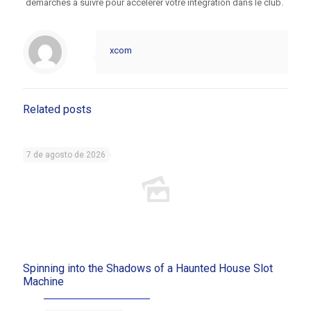
démarches à suivre pour accélérer votre intégration dans le club.
xcom
Related posts
7 de agosto de 2026
Spinning into the Shadows of a Haunted House Slot
Machine