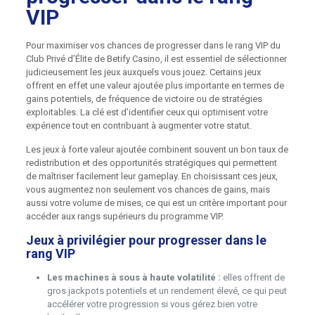
VIP
Pour maximiser vos chances de progresser dans le rang VIP du
Club Privé d’Élite de Betify Casino, il est essentiel de sélectionner
judicieusement les jeux auxquels vous jouez. Certains jeux
offrent en effet une valeur ajoutée plus importante en termes de
gains potentiels, de fréquence de victoire ou de stratégies
exploitables. La clé est d’identifier ceux qui optimisent votre
expérience tout en contribuant à augmenter votre statut.
Les jeux à forte valeur ajoutée combinent souvent un bon taux de
redistribution et des opportunités stratégiques qui permettent
de maîtriser facilement leur gameplay. En choisissant ces jeux,
vous augmentez non seulement vos chances de gains, mais
aussi votre volume de mises, ce qui est un critère important pour
accéder aux rangs supérieurs du programme VIP.
Jeux à privilégier pour progresser dans le
rang VIP
Les machines à sous à haute volatilité :
elles offrent de
gros jackpots potentiels et un rendement élevé, ce qui peut
accélérer votre progression si vous gérez bien votre