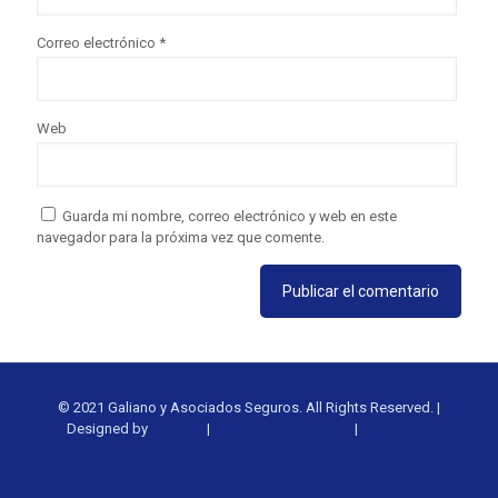
Correo electrónico
*
Web
Guarda mi nombre, correo electrónico y web en este
navegador para la próxima vez que comente.
© 2021 Galiano y Asociados Seguros. All Rights Reserved. |
Designed by
beta!ent
|
Política de privacidad
|
Aviso legal
Atención al cliente