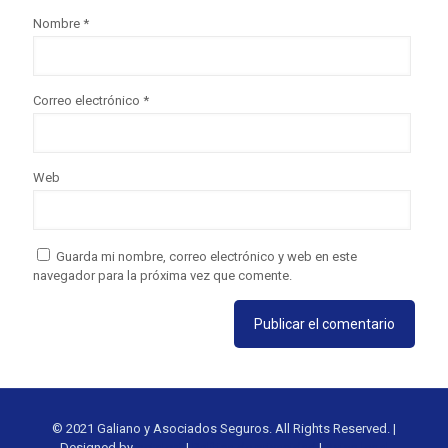
Nombre
*
Correo electrónico
*
Web
Guarda mi nombre, correo electrónico y web en este
navegador para la próxima vez que comente.
© 2021 Galiano y Asociados Seguros. All Rights Reserved. |
Designed by
beta!ent
|
Política de privacidad
|
Aviso legal