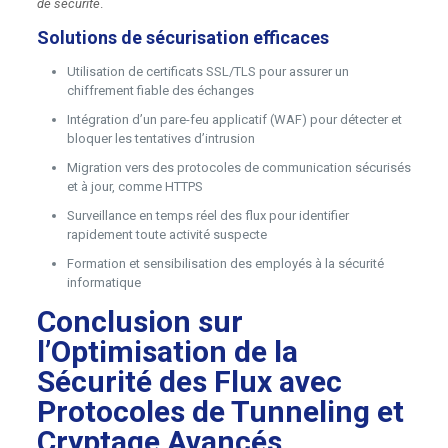
de sécurité
.
Solutions de sécurisation efficaces
Utilisation de certificats SSL/TLS pour assurer un
chiffrement fiable des échanges
Intégration d’un pare-feu applicatif (WAF) pour détecter et
bloquer les tentatives d’intrusion
Migration vers des protocoles de communication sécurisés
et à jour, comme HTTPS
Surveillance en temps réel des flux pour identifier
rapidement toute activité suspecte
Formation et sensibilisation des employés à la sécurité
informatique
Conclusion sur
l’Optimisation de la
Sécurité des Flux avec
Protocoles de Tunneling et
Cryptage Avancés