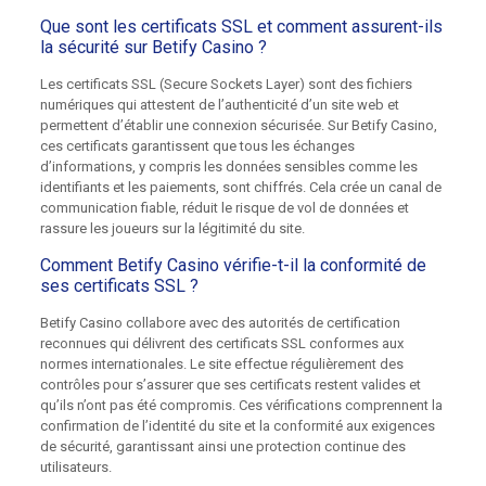
Que sont les certificats SSL et comment assurent-ils
la sécurité sur Betify Casino ?
Les certificats SSL (Secure Sockets Layer) sont des fichiers
numériques qui attestent de l’authenticité d’un site web et
permettent d’établir une connexion sécurisée. Sur Betify Casino,
ces certificats garantissent que tous les échanges
d’informations, y compris les données sensibles comme les
identifiants et les paiements, sont chiffrés. Cela crée un canal de
communication fiable, réduit le risque de vol de données et
rassure les joueurs sur la légitimité du site.
Comment Betify Casino vérifie-t-il la conformité de
ses certificats SSL ?
Betify Casino collabore avec des autorités de certification
reconnues qui délivrent des certificats SSL conformes aux
normes internationales. Le site effectue régulièrement des
contrôles pour s’assurer que ses certificats restent valides et
qu’ils n’ont pas été compromis. Ces vérifications comprennent la
confirmation de l’identité du site et la conformité aux exigences
de sécurité, garantissant ainsi une protection continue des
utilisateurs.