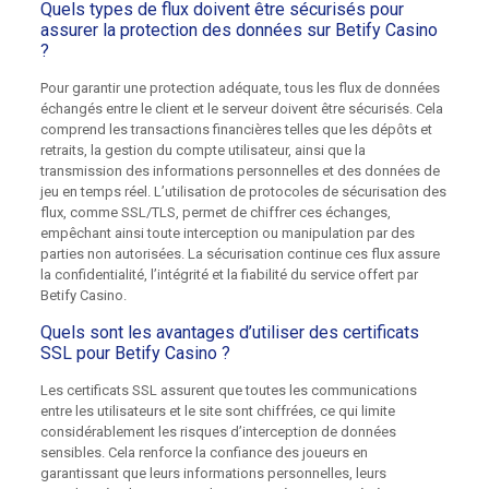
Quels types de flux doivent être sécurisés pour
assurer la protection des données sur Betify Casino
?
Pour garantir une protection adéquate, tous les flux de données
échangés entre le client et le serveur doivent être sécurisés. Cela
comprend les transactions financières telles que les dépôts et
retraits, la gestion du compte utilisateur, ainsi que la
transmission des informations personnelles et des données de
jeu en temps réel. L’utilisation de protocoles de sécurisation des
flux, comme SSL/TLS, permet de chiffrer ces échanges,
empêchant ainsi toute interception ou manipulation par des
parties non autorisées. La sécurisation continue ces flux assure
la confidentialité, l’intégrité et la fiabilité du service offert par
Betify Casino.
Quels sont les avantages d’utiliser des certificats
SSL pour Betify Casino ?
Les certificats SSL assurent que toutes les communications
entre les utilisateurs et le site sont chiffrées, ce qui limite
considérablement les risques d’interception de données
sensibles. Cela renforce la confiance des joueurs en
garantissant que leurs informations personnelles, leurs