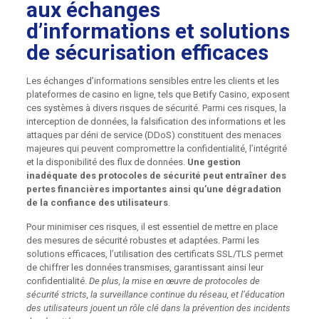
aux échanges
d’informations et solutions
de sécurisation efficaces
Les échanges d’informations sensibles entre les clients et les
plateformes de casino en ligne, tels que Betify Casino, exposent
ces systèmes à divers risques de sécurité. Parmi ces risques, la
interception de données, la falsification des informations et les
attaques par déni de service (DDoS) constituent des menaces
majeures qui peuvent compromettre la confidentialité, l’intégrité
et la disponibilité des flux de données.
Une gestion
inadéquate des protocoles de sécurité peut entraîner des
pertes financières importantes ainsi qu’une dégradation
de la confiance des utilisateurs
.
Pour minimiser ces risques, il est essentiel de mettre en place
des mesures de sécurité robustes et adaptées. Parmi les
solutions efficaces, l’utilisation des certificats SSL/TLS permet
de chiffrer les données transmises, garantissant ainsi leur
confidentialité.
De plus, la mise en œuvre de protocoles de
sécurité stricts, la surveillance continue du réseau, et l’éducation
des utilisateurs jouent un rôle clé dans la prévention des incidents