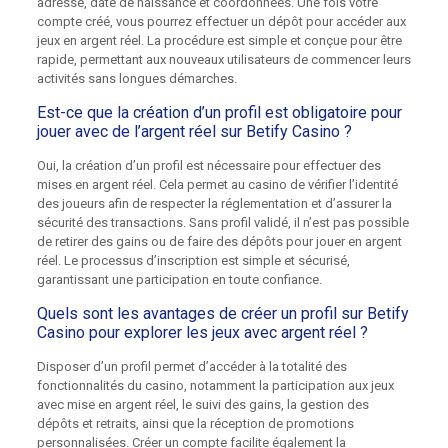
adresse, date de naissance et coordonnées. Une fois votre
compte créé, vous pourrez effectuer un dépôt pour accéder aux
jeux en argent réel. La procédure est simple et conçue pour être
rapide, permettant aux nouveaux utilisateurs de commencer leurs
activités sans longues démarches.
Est-ce que la création d’un profil est obligatoire pour
jouer avec de l’argent réel sur Betify Casino ?
Oui, la création d’un profil est nécessaire pour effectuer des
mises en argent réel. Cela permet au casino de vérifier l’identité
des joueurs afin de respecter la réglementation et d’assurer la
sécurité des transactions. Sans profil validé, il n’est pas possible
de retirer des gains ou de faire des dépôts pour jouer en argent
réel. Le processus d’inscription est simple et sécurisé,
garantissant une participation en toute confiance.
Quels sont les avantages de créer un profil sur Betify
Casino pour explorer les jeux avec argent réel ?
Disposer d’un profil permet d’accéder à la totalité des
fonctionnalités du casino, notamment la participation aux jeux
avec mise en argent réel, le suivi des gains, la gestion des
dépôts et retraits, ainsi que la réception de promotions
personnalisées. Créer un compte facilite également la