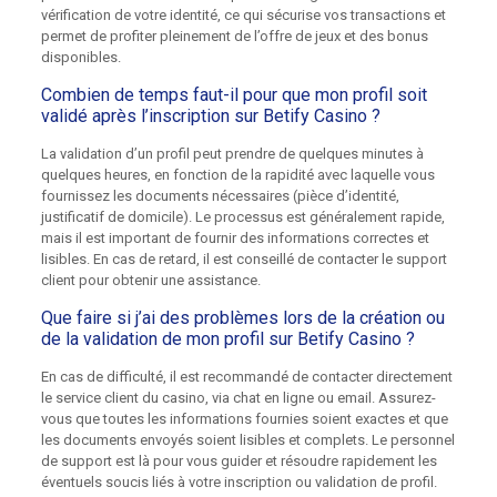
vérification de votre identité, ce qui sécurise vos transactions et
permet de profiter pleinement de l’offre de jeux et des bonus
disponibles.
Combien de temps faut-il pour que mon profil soit
validé après l’inscription sur Betify Casino ?
La validation d’un profil peut prendre de quelques minutes à
quelques heures, en fonction de la rapidité avec laquelle vous
fournissez les documents nécessaires (pièce d’identité,
justificatif de domicile). Le processus est généralement rapide,
mais il est important de fournir des informations correctes et
lisibles. En cas de retard, il est conseillé de contacter le support
client pour obtenir une assistance.
Que faire si j’ai des problèmes lors de la création ou
de la validation de mon profil sur Betify Casino ?
En cas de difficulté, il est recommandé de contacter directement
le service client du casino, via chat en ligne ou email. Assurez-
vous que toutes les informations fournies soient exactes et que
les documents envoyés soient lisibles et complets. Le personnel
de support est là pour vous guider et résoudre rapidement les
éventuels soucis liés à votre inscription ou validation de profil.