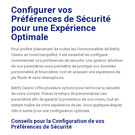
Configurer vos
Préférences de Sécurité
pour une Expérience
Optimale
Pour profiter pleinement de toutes les fonctionnalités de Betify
Casino en toute tranquillité, il est essentiel de configurer
correctement vos préférences de sécurité. Une gestion attentive
de vos paramètres vous permettra de protéger vos données
personnelles et financières, tout en assurant une expérience de
jeu fluide et sans interruptions.
Betify Casino offre plusieurs options pour renforcer la sécurité
de votre compte. Prenez le temps de personnaliser ces
paramètres afin de garantir la protection de vos mises, tout en
restant maître de votre expérience de jeu. Voici quelques étapes
clés à suivre pour une configuration optimale.
Conseils pour la Configuration de vos
Préférences de Sécurité