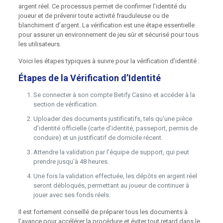
argent réel. Ce processus permet de confirmer l’identité du
joueur et de prévenir toute activité frauduleuse ou de
blanchiment d’argent. La vérification est une étape essentielle
pour assurer un environnement de jeu sûr et sécurisé pour tous
les utilisateurs.
Voici les étapes typiques à suivre pour la vérification d’identité :
Étapes de la Vérification d’Identité
Se connecter à son compte Betify Casino et accéder à la
section de vérification.
Uploader des documents justificatifs, tels qu’une pièce
d’identité officielle (carte d’identité, passeport, permis de
conduire) et un justificatif de domicile récent.
Attendre la validation par l’équipe de support, qui peut
prendre jusqu’à 48 heures.
Une fois la validation effectuée, les dépôts en argent réel
seront débloqués, permettant au joueur de continuer à
jouer avec ses fonds réels.
Il est fortement conseillé de préparer tous les documents à
l’avance pour accélérer la procédure et éviter tout retard dans le