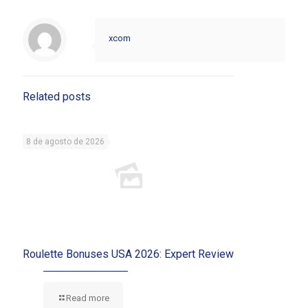
xcom
Related posts
8 de agosto de 2026
Roulette Bonuses USA 2026: Expert Review
Read more