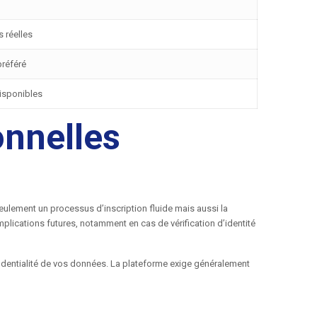
 réelles
préféré
disponibles
onnelles
 seulement un processus d’inscription fluide mais aussi la
plications futures, notamment en cas de vérification d’identité
confidentialité de vos données. La plateforme exige généralement