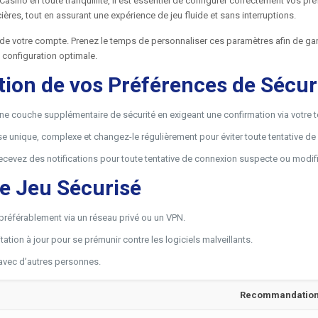
 Casino en toute tranquillité, il est essentiel de configurer correctement vos p
res, tout en assurant une expérience de jeu fluide et sans interruptions.
é de votre compte. Prenez le temps de personnaliser ces paramètres afin de gara
 configuration optimale.
tion de vos Préférences de Sécur
ne couche supplémentaire de sécurité en exigeant une confirmation via votre 
 unique, complexe et changez-le régulièrement pour éviter toute tentative de 
cevez des notifications pour toute tentative de connexion suspecte ou modif
e Jeu Sécurisé
préférablement via un réseau privé ou un VPN.
tation à jour pour se prémunir contre les logiciels malveillants.
 avec d’autres personnes.
Recommandatio