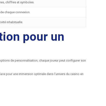
es, chiffres et symboles.
s de chaque connexion.
vité inhabituelle.
ation pour un
es options de personnalisation, chaque joueur peut configurer son
erface pour une immersion optimale dans l’univers du casino en