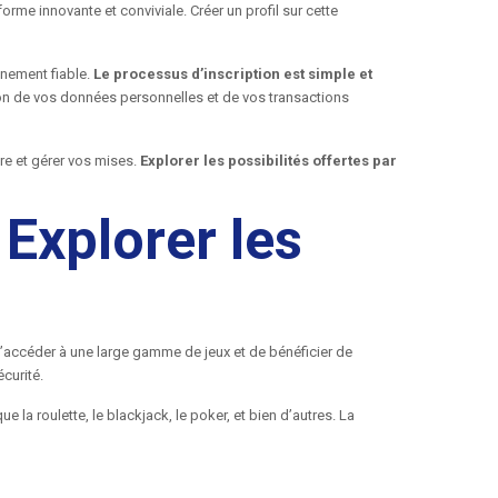
me innovante et conviviale. Créer un profil sur cette
nnement fiable.
Le processus d’inscription est simple et
tion de vos données personnelles et de vos transactions
vre et gérer vos mises.
Explorer les possibilités offertes par
 Explorer les
d’accéder à une large gamme de jeux et de bénéficier de
curité.
e la roulette, le blackjack, le poker, et bien d’autres. La