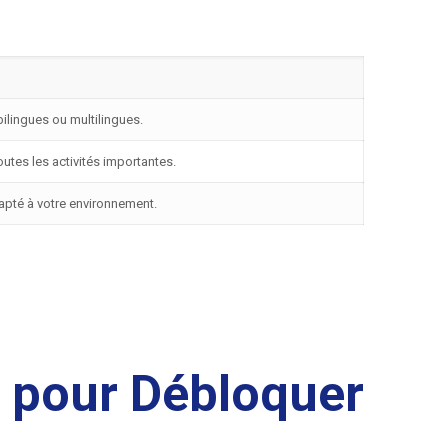
ilingues ou multilingues.
outes les activités importantes.
apté à votre environnement.
é pour Débloquer