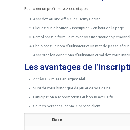
Pour créer un profil, suivez ces étapes :
Accédez au site officiel de Betify Casino.
Cliquez sur le bouton « Inscription » en haut de la page.
Remplissez le formulaire avec vos informations personnel
Choisissez un nom d’utilisateur et un mot de passe sécuri
Acceptez les conditions d’utilisation et validez votre inscr
Les avantages de l’inscript
Accès aux mises en argent réel.
Suivi de votre historique de jeu et de vos gains.
Participation aux promotions et bonus exclusifs.
Soutien personnalisé via le service client.
Étape