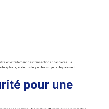
tité et le traitement des transactions financières. La
de téléphone, et de privilégier des moyens de paiement
rité pour une