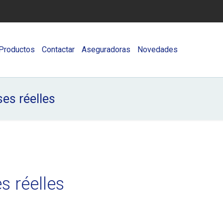
Productos
Contactar
Aseguradoras
Novedades
ses réelles
s réelles