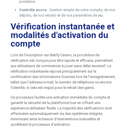
problème.
Contrôle accru :
Gestion simple de votre compte, de vos
dépôts, de vos retraits et de vos paramètres de jeu.
Vérification instantanée et
modalités d’activation du
compte
Lors de l’inscription sur Betify Casino, la procédure de
vérification est conçue pour être rapide et efficace, permettant
aux utilisateurs de commencer à jouer sans délai excessif. La
vérification instantanée repose principalement sur la
confirmation des informations fournies lors de l’enregistrement,
telles que l’adresse e-mail, le numéro de téléphone ou encore
l’identité, si cela est requis pour le retrait des gains.
Ce processus facilite une activation immédiate du compte et
garantit la sécurité de la plateforme tout en offrant une
expérience utilisateur fluide. La majorité des vérifications sont
effectuées automatiquement via des systèmes intégrés,
minimisant ainsi le besoin d’interventions manuelles et
accélérant le processus d’activation.