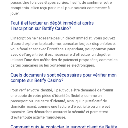
passe. Une fois ces étapes suivies, il suffit de confirmer votre
compte via le lien reçu par e-mail pour pouvoir commencer à
jouer.
Faut-il effectuer un dépôt immédiat après
l’inscription sur Betify Casino?
L’inscription ne nécessite pas un dépôt immédiat. Vous pouvez
d’abord explorer la plateforme, consulter les jeux disponibles et
vous familiariser avec l’interface. Cependant, pour pouvoir jouer
avec de l’argent réel, il est nécessaire d’effectuer un dépôt en
utilisant l’une des méthodes de paiement proposées, comme les
cartes bancaires ou les portefeuilles électroniques.
Quels documents sont nécessaires pour vérifier mon
compte sur Betify Casino?
Pour vérifier votre identité, il peut vous être demandé de fournir
une copie de votre pièce d’identité officielle, comme un
passeport ou une carte d’identité, ainsi qu’un justificatif de
domicile récent, comme une facture d’électricité ou un relevé
bancaire. Ces démarches assurent la sécurité et permettent
d’éviter toute activité frauduleuse.
Comment puis-je contacter le support client de Betify