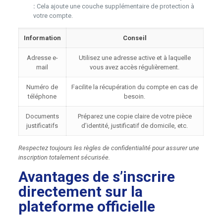
:
Cela ajoute une couche supplémentaire de protection à
votre compte.
Information
Conseil
Adresse e-
Utilisez une adresse active et à laquelle
mail
vous avez accès régulièrement.
Numéro de
Facilite la récupération du compte en cas de
téléphone
besoin.
Documents
Préparez une copie claire de votre pièce
justificatifs
d’identité, justificatif de domicile, etc.
Respectez toujours les règles de confidentialité pour assurer une
inscription totalement sécurisée.
Avantages de s’inscrire
directement sur la
plateforme officielle