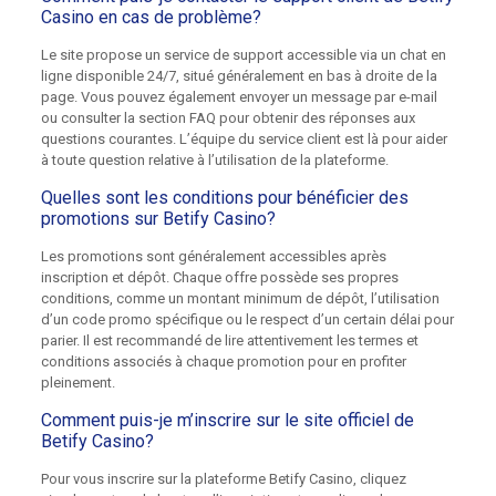
Casino en cas de problème?
Le site propose un service de support accessible via un chat en
ligne disponible 24/7, situé généralement en bas à droite de la
page. Vous pouvez également envoyer un message par e-mail
ou consulter la section FAQ pour obtenir des réponses aux
questions courantes. L’équipe du service client est là pour aider
à toute question relative à l’utilisation de la plateforme.
Quelles sont les conditions pour bénéficier des
promotions sur Betify Casino?
Les promotions sont généralement accessibles après
inscription et dépôt. Chaque offre possède ses propres
conditions, comme un montant minimum de dépôt, l’utilisation
d’un code promo spécifique ou le respect d’un certain délai pour
parier. Il est recommandé de lire attentivement les termes et
conditions associés à chaque promotion pour en profiter
pleinement.
Comment puis-je m’inscrire sur le site officiel de
Betify Casino?
Pour vous inscrire sur la plateforme Betify Casino, cliquez