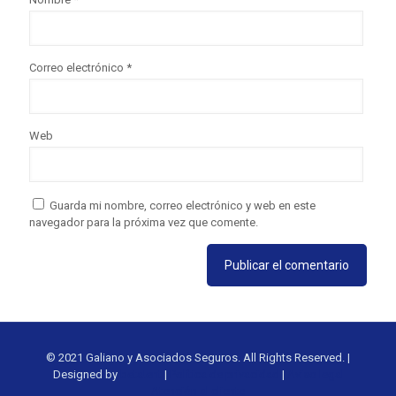
Correo electrónico
*
Web
Guarda mi nombre, correo electrónico y web en este
navegador para la próxima vez que comente.
© 2021 Galiano y Asociados Seguros. All Rights Reserved. |
Designed by
beta!ent
|
Política de privacidad
|
Aviso legal
Atención al cliente