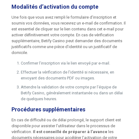
Modalités d’activation du compte
Une fois que vous avez rempli le formulaire d’inscription et
soumis vos données, vous recevrez un e-mail de confirmation. Il
est essentiel de cliquer sur le lien contenu dans cet e-mail pour
activer définitivement votre compte. En cas de vérification
supplémentaire, Betify Casino peut demander des documents
justificatifs comme une pièce d’identité ou un justificatif de
domicile.
Confirmer l’inscription via le lien envoyé par e-mail.
Effectuer la vérification de l’identité si nécessaire, en
envoyant des documents PDF ou images.
Attendre la validation de votre compte par l’équipe de
Betify Casino, généralement instantanée ou dans un délai
de quelques heures.
Procédures supplémentaires
En cas de difficulté ou de délai prolongé, le support client est
disponible pour assister l’utilisateur dans le processus de
vérification.
Il est conseillé de préparer à l’avance
les
documents nécessaires pour accélérer l’activation de votre