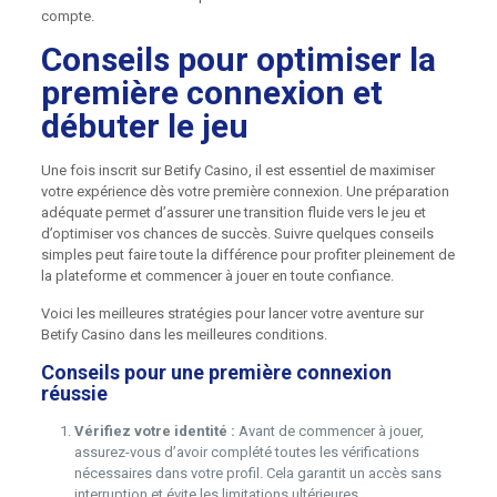
compte.
Conseils pour optimiser la
première connexion et
débuter le jeu
Une fois inscrit sur Betify Casino, il est essentiel de maximiser
votre expérience dès votre première connexion. Une préparation
adéquate permet d’assurer une transition fluide vers le jeu et
d’optimiser vos chances de succès. Suivre quelques conseils
simples peut faire toute la différence pour profiter pleinement de
la plateforme et commencer à jouer en toute confiance.
Voici les meilleures stratégies pour lancer votre aventure sur
Betify Casino dans les meilleures conditions.
Conseils pour une première connexion
réussie
Vérifiez votre identité :
Avant de commencer à jouer,
assurez-vous d’avoir complété toutes les vérifications
nécessaires dans votre profil. Cela garantit un accès sans
interruption et évite les limitations ultérieures.