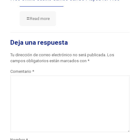
Read more
Deja una respuesta
Tu dirección de correo electrónico no será publicada.
Los
campos obligatorios están marcados con
*
Comentario
*
Nombre
*