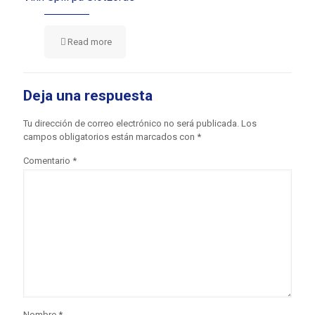
Read more
Deja una respuesta
Tu dirección de correo electrónico no será publicada.
Los
campos obligatorios están marcados con
*
Comentario
*
Nombre
*