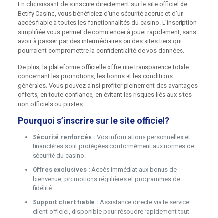
En choisissant de s’inscrire directement sur le site officiel de
Betify Casino, vous bénéficiez d’une sécurité accrue et d’un
accès fiable à toutes les fonctionnalités du casino. L’inscription
simplifiée vous permet de commencer à jouer rapidement, sans
avoir à passer par des intermédiaires ou des sites tiers qui
pourraient compromettre la confidentialité de vos données.
De plus, la plateforme officielle offre une transparence totale
concernant les promotions, les bonus et les conditions
générales. Vous pouvez ainsi profiter pleinement des avantages
offerts, en toute confiance, en évitant les risques liés aux sites
non officiels ou pirates.
Pourquoi s’inscrire sur le site officiel?
Sécurité renforcée :
Vos informations personnelles et
financières sont protégées conformément aux normes de
sécurité du casino.
Offres exclusives :
Accès immédiat aux bonus de
bienvenue, promotions régulières et programmes de
fidélité.
Support client fiable :
Assistance directe via le service
client officiel, disponible pour résoudre rapidement tout