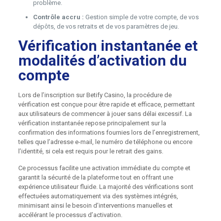
problème.
Contrôle accru :
Gestion simple de votre compte, de vos
dépôts, de vos retraits et de vos paramètres de jeu.
Vérification instantanée et
modalités d’activation du
compte
Lors de l’inscription sur Betify Casino, la procédure de
vérification est conçue pour être rapide et efficace, permettant
aux utilisateurs de commencer à jouer sans délai excessif. La
vérification instantanée repose principalement sur la
confirmation des informations fournies lors de l’enregistrement,
telles que l’adresse e-mail, le numéro de téléphone ou encore
l’identité, si cela est requis pour le retrait des gains.
Ce processus facilite une activation immédiate du compte et
garantit la sécurité de la plateforme tout en offrant une
expérience utilisateur fluide. La majorité des vérifications sont
effectuées automatiquement via des systèmes intégrés,
minimisant ainsi le besoin d’interventions manuelles et
accélérant le processus d’activation.