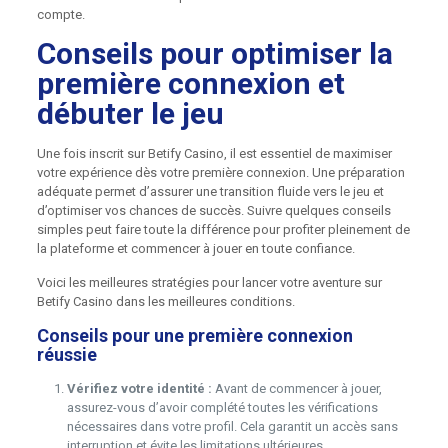
compte.
Conseils pour optimiser la
première connexion et
débuter le jeu
Une fois inscrit sur Betify Casino, il est essentiel de maximiser
votre expérience dès votre première connexion. Une préparation
adéquate permet d’assurer une transition fluide vers le jeu et
d’optimiser vos chances de succès. Suivre quelques conseils
simples peut faire toute la différence pour profiter pleinement de
la plateforme et commencer à jouer en toute confiance.
Voici les meilleures stratégies pour lancer votre aventure sur
Betify Casino dans les meilleures conditions.
Conseils pour une première connexion
réussie
Vérifiez votre identité :
Avant de commencer à jouer,
assurez-vous d’avoir complété toutes les vérifications
nécessaires dans votre profil. Cela garantit un accès sans
interruption et évite les limitations ultérieures.