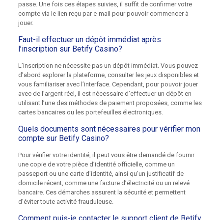
passe. Une fois ces étapes suivies, il suffit de confirmer votre
compte via le lien reçu par e-mail pour pouvoir commencer à
jouer.
Faut-il effectuer un dépôt immédiat après
l’inscription sur Betify Casino?
L’inscription ne nécessite pas un dépôt immédiat. Vous pouvez
d’abord explorer la plateforme, consulter les jeux disponibles et
vous familiariser avec l’interface. Cependant, pour pouvoir jouer
avec de l’argent réel, il est nécessaire d’effectuer un dépôt en
utilisant l’une des méthodes de paiement proposées, comme les
cartes bancaires ou les portefeuilles électroniques.
Quels documents sont nécessaires pour vérifier mon
compte sur Betify Casino?
Pour vérifier votre identité, il peut vous être demandé de fournir
une copie de votre pièce d’identité officielle, comme un
passeport ou une carte d’identité, ainsi qu’un justificatif de
domicile récent, comme une facture d’électricité ou un relevé
bancaire. Ces démarches assurent la sécurité et permettent
d’éviter toute activité frauduleuse.
Comment puis-je contacter le support client de Betify