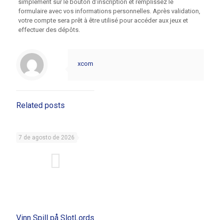
simplement sur le bouton d’inscription et remplissez le
formulaire avec vos informations personnelles. Après validation,
votre compte sera prêt à être utilisé pour accéder aux jeux et
effectuer des dépôts.
xcom
Related posts
7 de agosto de 2026
Vinn Spill på SlotLords