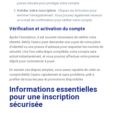
passe robuste pour protéger votre compte.
Valider votre inscription
: Cliquez sur le bouton pour
terminer l’enregistrement. Vous pouvez également recevoir
un e-mail de confirmation pour vérifier votre compte.
Vérification et activation du compte
Après l’inscription, il est souvent nécessaire de vérifier votre
identité. Betify Casino peut demander une copie de votre pièce
d’identité ou une preuve d’adresse pour respecter les normes de
sécurité. Une fois cette étape complétée, votre compte sera
activé instantanément, et vous pourrez effectuer votre premier
dépôt pour commencer à jouer.
En suivant ces étapes simples, vous serez capable de créer un
compte Betify Casino rapidement et sans problème, prêt à
profiter de tous les jeux et promotions disponibles.
Informations essentielles
pour une inscription
sécurisée