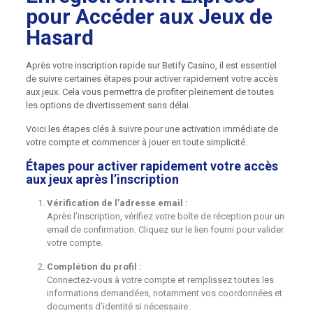
pour Accéder aux Jeux de
Hasard
Après votre inscription rapide sur Betify Casino, il est essentiel
de suivre certaines étapes pour activer rapidement votre accès
aux jeux. Cela vous permettra de profiter pleinement de toutes
les options de divertissement sans délai.
Voici les étapes clés à suivre pour une activation immédiate de
votre compte et commencer à jouer en toute simplicité.
Étapes pour activer rapidement votre accès
aux jeux après l’inscription
Vérification de l’adresse email :
Après l’inscription, vérifiez votre boîte de réception pour un
email de confirmation. Cliquez sur le lien fourni pour valider
votre compte.
Complétion du profil :
Connectez-vous à votre compte et remplissez toutes les
informations demandées, notamment vos coordonnées et
documents d’identité si nécessaire.