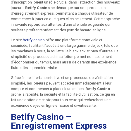
d’inscription jouent un rôle crucial dans l’attraction des nouveaux
joueurs.
Betify Casino
se démarque par son processus
d’enregistrement express, permettant à chaque utilisateur de
commencer à jouer en quelques clics seulement. Cette approche
innovante répond aux attentes d’une clientèle exigeante qui
souhaite profiter rapidement des jeux de hasard en ligne.
Le site
betify casino
offre une plateforme conviviale et
sécurisée, facilitant l’accès à une large gamme de jeux, tels que
les machines à sous, la roulette, le blackjack et bien d’autres. La
simplicité du processus d’inscription permet non seulement
d’économiser du temps, mais aussi de garantir une expérience
fluide dès la première visite.
Grâce à une interface intuitive et un processus de vérification
simplifié, les joueurs peuvent accéder immédiatement à leur
compte et commencer à placer leurs mises.
Betify Casino
prône la rapidité, la sécurité et la facilité d’utilisation, ce qui en
fait une option de choix pour tous ceux qui recherchent une
expérience de jeu en ligne efficace et divertissante.
Betify Casino –
Enregistrement Express