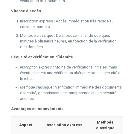
vérification de documents
Vitesse d’accès
Inscription express : Accès immédiat ou très rapide au
casino et aux jeux
Méthode classique : Délai pouvant aller de quelques
minutes à plusieurs heures, en fonction de la vérification
des données
Sécurité et vérification d’identité
Inscription express
: Moins de vérifications initiales, mais
éventuellement une vérification ultérieure pour la sécurité ou
le retrait
Méthode classique
: Vérification immédiate des documents
d’identité, garantissant une transparence et une sécurité
accrues
Avantages et inconvénients
Méthode
Aspect
Inscription express
classique