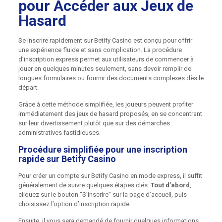
pour Accéder aux Jeux de
Hasard
Se inscrire rapidement sur Betify Casino est conçu pour offrir
une expérience fluide et sans complication. La procédure
d’inscription express permet aux utilisateurs de commencer à
jouer en quelques minutes seulement, sans devoir remplir de
longues formulaires ou fournir des documents complexes dès le
départ.
Grâce à cette méthode simplifiée, les joueurs peuvent profiter
immédiatement des jeux de hasard proposés, en se concentrant
sur leur divertissement plutôt que sur des démarches
administratives fastidieuses.
Procédure simplifiée pour une inscription
rapide sur Betify Casino
Pour créer un compte sur Betify Casino en mode express, il suffit
généralement de suivre quelques étapes clés.
Tout d’abord
,
cliquez sur le bouton “S’inscrire” sur la page d’accueil, puis
choisissez l’option d’inscription rapide.
Ensuite, il vous sera demandé de fournir quelques informations