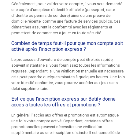
Généralement, pour valider votre compte, il vous sera demandé
une copie d’une pièce d’identité officielle (passeport, carte
d’identité ou permis de conduire) ainsi qu’une preuve de
domicile récente, comme une facture de services publics. Ces
démarches assurent la conformité avec les règlements et
permettent de commencer à jouer en toute sécurité.
Combien de temps faut-il pour que mon compte soit
activé après l’inscription express ?
Le processus d’ouverture de compte peut être très rapide,
souvent instantané si vous fournissez toutes les informations
requises. Cependant, si une vérification manuelle est nécessaire,
cela peut prendre quelques minutes à quelques heures. Une fois
votre identité confirmée, vous pourrez accéder aux jeux sans
délai supplémentaire.
Est-ce que l’inscription express sur Betify donne
accès à toutes les offres et promotions ?
En général, l’accès aux offres et promotions est automatique
une fois votre compte activé. Cependant, certaines offres
promotionnelles peuvent nécessiter une vérification
supplémentaire ou une inscription distincte. Il est conseillé de