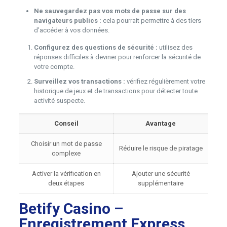
Ne sauvegardez pas vos mots de passe sur des
navigateurs publics :
cela pourrait permettre à des tiers
d’accéder à vos données.
Configurez des questions de sécurité :
utilisez des
réponses difficiles à deviner pour renforcer la sécurité de
votre compte.
Surveillez vos transactions :
vérifiez régulièrement votre
historique de jeux et de transactions pour détecter toute
activité suspecte.
Conseil
Avantage
Choisir un mot de passe
Réduire le risque de piratage
complexe
Activer la vérification en
Ajouter une sécurité
deux étapes
supplémentaire
Betify Casino –
Enregistrement Express