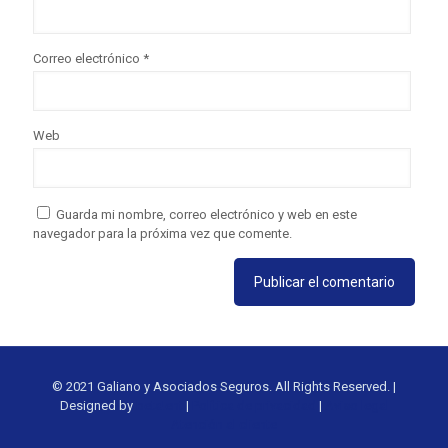
Correo electrónico
*
Web
Guarda mi nombre, correo electrónico y web en este
navegador para la próxima vez que comente.
© 2021 Galiano y Asociados Seguros. All Rights Reserved. |
Designed by
beta!ent
|
Política de privacidad
|
Aviso legal
Atención al cliente