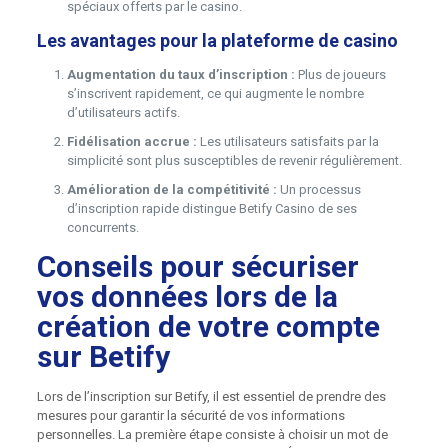
spéciaux offerts par le casino.
Les avantages pour la plateforme de casino
Augmentation du taux d’inscription :
Plus de joueurs
s’inscrivent rapidement, ce qui augmente le nombre
d’utilisateurs actifs.
Fidélisation accrue :
Les utilisateurs satisfaits par la
simplicité sont plus susceptibles de revenir régulièrement.
Amélioration de la compétitivité :
Un processus
d’inscription rapide distingue Betify Casino de ses
concurrents.
Conseils pour sécuriser
vos données lors de la
création de votre compte
sur Betify
Lors de l’inscription sur Betify, il est essentiel de prendre des
mesures pour garantir la sécurité de vos informations
personnelles. La première étape consiste à choisir un mot de