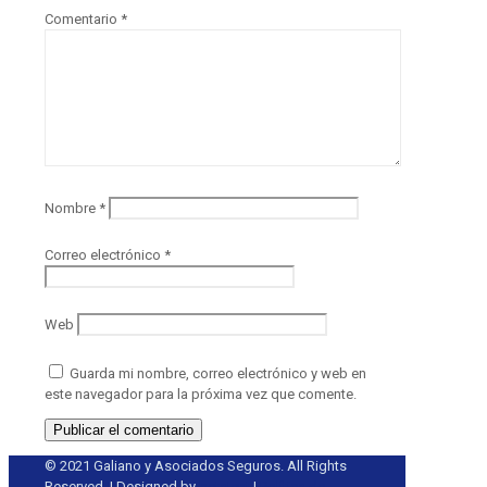
Comentario
*
Nombre
*
Correo electrónico
*
Web
Guarda mi nombre, correo electrónico y web en
este navegador para la próxima vez que comente.
© 2021 Galiano y Asociados Seguros. All Rights
Reserved. | Designed by
beta!ent
|
Política de