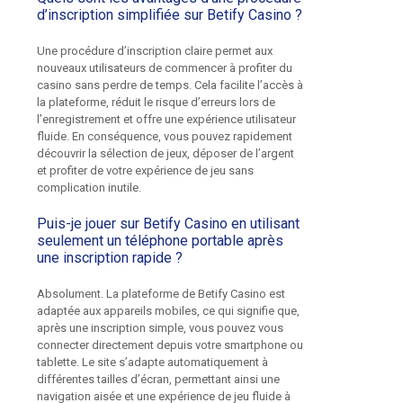
d’inscription simplifiée sur Betify Casino ?
Une procédure d’inscription claire permet aux
nouveaux utilisateurs de commencer à profiter du
casino sans perdre de temps. Cela facilite l’accès à
la plateforme, réduit le risque d’erreurs lors de
l’enregistrement et offre une expérience utilisateur
fluide. En conséquence, vous pouvez rapidement
découvrir la sélection de jeux, déposer de l’argent
et profiter de votre expérience de jeu sans
complication inutile.
Puis-je jouer sur Betify Casino en utilisant
seulement un téléphone portable après
une inscription rapide ?
Absolument. La plateforme de Betify Casino est
adaptée aux appareils mobiles, ce qui signifie que,
après une inscription simple, vous pouvez vous
connecter directement depuis votre smartphone ou
tablette. Le site s’adapte automatiquement à
différentes tailles d’écran, permettant ainsi une
navigation aisée et une expérience de jeu fluide à