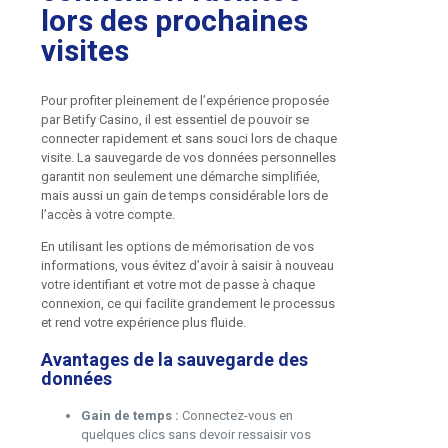
lors des prochaines
visites
Pour profiter pleinement de l’expérience proposée
par Betify Casino, il est essentiel de pouvoir se
connecter rapidement et sans souci lors de chaque
visite. La sauvegarde de vos données personnelles
garantit non seulement une démarche simplifiée,
mais aussi un gain de temps considérable lors de
l’accès à votre compte.
En utilisant les options de mémorisation de vos
informations, vous évitez d’avoir à saisir à nouveau
votre identifiant et votre mot de passe à chaque
connexion, ce qui facilite grandement le processus
et rend votre expérience plus fluide.
Avantages de la sauvegarde des
données
Gain de temps :
Connectez-vous en
quelques clics sans devoir ressaisir vos