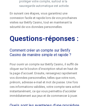
protéger votre compte, surtout si la
sauvegarde automatique est activée.
En suivant ces étapes, vous garantirez une
connexion facile et rapide lors de vos prochaines
visites sur Betify Casino, tout en maintenant la
sécurité de vos données personnelles.
Questions-réponses :
Comment créer un compte sur Betify
Casino de manière simple et rapide ?
Pour ouvrir un compte sur Betify Casino, il suffit de
cliquer sur le bouton d’inscription situé en haut de
la page d’accueil. Ensuite, renseignez rapidement
vos données personnelles, telles que votre nom,
prénom, adresse e-mail et mot de passe. Une fois
ces informations validées, votre compte sera activé
instantanément, ce qui vous permettra d’accéder
immédiatement aux jeux et de commencer à jouer.
Quels sont les avantages d’une procédure