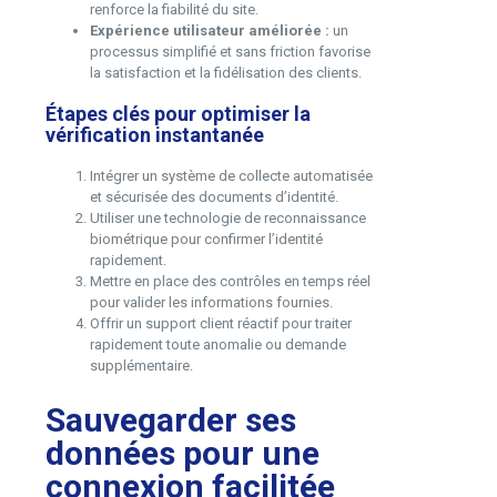
renforce la fiabilité du site.
Expérience utilisateur améliorée :
un
processus simplifié et sans friction favorise
la satisfaction et la fidélisation des clients.
Étapes clés pour optimiser la
vérification instantanée
Intégrer un système de collecte automatisée
et sécurisée des documents d’identité.
Utiliser une technologie de reconnaissance
biométrique pour confirmer l’identité
rapidement.
Mettre en place des contrôles en temps réel
pour valider les informations fournies.
Offrir un support client réactif pour traiter
rapidement toute anomalie ou demande
supplémentaire.
Sauvegarder ses
données pour une
connexion facilitée