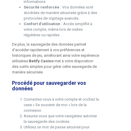
informations.
Sécurité renforcée :
Vos données sont
stockées de manière sécurisée grâce à des
protocoles de cryptage avancés.
Confort d’utilisation :
Accès simplifié à
votre compte, même lors de visites
régulières ou rapides.
De plus, la sauvegarde des données permet
d’accéder rapidement à vos préférences et
historiques de jeu, améliorant ainsi votre expérience
utilisateur.
Betify Casino
met à votre disposition
des outils simples pour gérer cette sauvegarde de
manière sécurisée.
Procédé pour sauvegarder vos
données
Connectez-vous à votre compte et cochez la
case « Se souvenir de moi » lors de la
connexion.
Assurez-vous que votre navigateur autorise
la sauvegarde des cookies.
Utilisez un mot de passe sécurisé pour