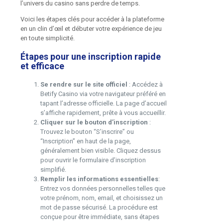
l’univers du casino sans perdre de temps.
Voici les étapes clés pour accéder à la plateforme
en un clin d’œil et débuter votre expérience de jeu
en toute simplicité.
Étapes pour une inscription rapide
et efficace
Se rendre sur le site officiel
: Accédez à
Betify Casino via votre navigateur préféré en
tapant l’adresse officielle. La page d’accueil
s’affiche rapidement, prête à vous accueillir.
Cliquer sur le bouton d’inscription
:
Trouvez le bouton “S’inscrire” ou
“Inscription” en haut de la page,
généralement bien visible. Cliquez dessus
pour ouvrir le formulaire d’inscription
simplifié.
Remplir les informations essentielles
:
Entrez vos données personnelles telles que
votre prénom, nom, email, et choisissez un
mot de passe sécurisé. La procédure est
conçue pour être immédiate, sans étapes