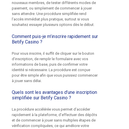
nouveaux membres, de tester différents modes de
paiement, ou simplement de commencer à jouer
sans attendre. Une procédure simplifiée rend
l’accès immédiat plus pratique, surtout si vous
souhaitez essayer plusieurs options dès le début.
Comment puis-je m’inscrire rapidement sur
Betify Casino ?
Pour vous inscrire, il suffit de cliquer sur le bouton
d’inscription, de remplir le formulaire avec vos
informations de base, puis de confirmer votre
identité si nécessaire. La procédure est conçue
pour être simple afin que vous puissiez commencer
à jouer sans délai.
Quels sont les avantages d’une inscription
simplifiée sur Betify Casino ?
La procédure accélérée vous permet d’accéder
rapidement à la plateforme, d’effectuer des dépôts
et de commencer à jouer sans multiples étapes de
vérification compliquées, ce qui améliore votre