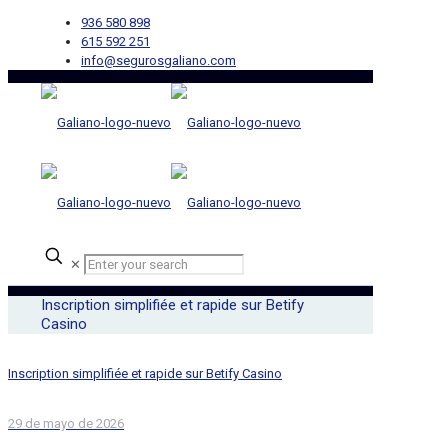
936 580 898
615 592 251
info@segurosgaliano.com
✕
Inscription simplifiée et rapide sur Betify
Casino
Inscription simplifiée et rapide sur Betify Casino
29 de mayo de 2026