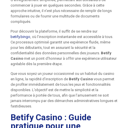
commencer à jouer en quelques secondes. Grâce à cette
approche intuitive, il n’est plus nécessaire de remplir de longs
formulaires ou de fournir une multitude de documents
compliqués.
Pour découvrir la plateforme, il suffit de se rendre sur
betify.bingo
, où l’inscription instantanée est accessible à tous.
Ce processus optimisé garantit une expérience fluide, même
pour les débutants, tout en assurant la sécurité et la
confidentialité des données personnelles des joueurs.
Betify
Casino
met un point d’honneur à offrir une expérience utilisateur
agréable dès la première étape.
Que vous soyez un joueur occasionnel ou un habitué du casino
en ligne, la rapidité d’inscription de
Betify Casino
vous permet
de profiter immédiatement de tous les jeux et fonctionnalités
disponibles. L’objectif est de mettre la simplicité et la
performance à portée de tous, afin que l’amusement ne soit
jamais interrompu par des démarches administratives longues et
fastidieuses.
Betify Casino : Guide
pratique pour une