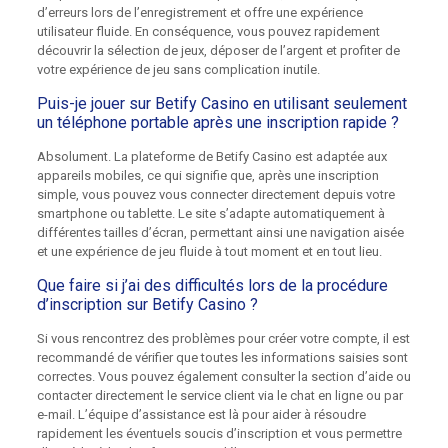
d’erreurs lors de l’enregistrement et offre une expérience
utilisateur fluide. En conséquence, vous pouvez rapidement
découvrir la sélection de jeux, déposer de l’argent et profiter de
votre expérience de jeu sans complication inutile.
Puis-je jouer sur Betify Casino en utilisant seulement
un téléphone portable après une inscription rapide ?
Absolument. La plateforme de Betify Casino est adaptée aux
appareils mobiles, ce qui signifie que, après une inscription
simple, vous pouvez vous connecter directement depuis votre
smartphone ou tablette. Le site s’adapte automatiquement à
différentes tailles d’écran, permettant ainsi une navigation aisée
et une expérience de jeu fluide à tout moment et en tout lieu.
Que faire si j’ai des difficultés lors de la procédure
d’inscription sur Betify Casino ?
Si vous rencontrez des problèmes pour créer votre compte, il est
recommandé de vérifier que toutes les informations saisies sont
correctes. Vous pouvez également consulter la section d’aide ou
contacter directement le service client via le chat en ligne ou par
e-mail. L’équipe d’assistance est là pour aider à résoudre
rapidement les éventuels soucis d’inscription et vous permettre