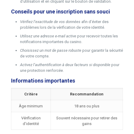
d’utilisation et en cliquant sur le bouton de validation.
Conseils pour une inscription sans souci
Vérifiez l’exactitude de vos données
afin d’éviter des
problèmes lors de la vérification de votre identité.
Utilisez une adresse e-mail active
pour recevoir toutes les
notifications importantes du casino.
Choisissez un mot de passe robuste
pour garantir la sécurité
de votre compte.
Activez l’authentification à deux facteurs si disponible
pour
une protection renforcée.
Informations importantes
Critère
Recommandation
Âge minimum
18 ans ou plus
Vérification
Souvent nécessaire pour retirer des
d’identité
gains