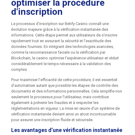
optimiser la procédure
d’inscription
Le processus d’inscription sur Betify Casino connaît une
évolution majeure grâce à la vérification instantanée des
informations. Cette étape permet aux utilisateurs de s’inscrire
rapidement tout en assurant la sécurité et l’exactitude des
données fournies. En intégrant des technologies avancées,
comme la reconnaissance faciale ou la vérification par
Blockchain, le casino optimise l’expérience utilisateur et réduit
considérablement le temps nécessaire à la validation des
comptes.
Pour maximiser l’efficacité de cette procédure, il est essentiel
d’automatiser autant que possible les étapes de contrôle des
documents et des informations personnelles. Cela simplifie non
seulement le processus pour l’utilisateur, mais contribue
également à prévenir les fraudes et à respecter les
réglementations en vigueur. La mise en œuvre d’un système de
vérification instantanée devient ainsi un atout incontournable
pour assurer une inscription fluide et sécurisée.
Les avantages d’une vérification instantanée