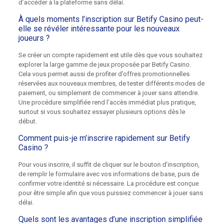
d’accéder à la plateforme sans délai.
À quels moments l’inscription sur Betify Casino peut-
elle se révéler intéressante pour les nouveaux
joueurs ?
Se créer un compte rapidement est utile dès que vous souhaitez
explorer la large gamme de jeux proposée par Betify Casino.
Cela vous permet aussi de profiter d’offres promotionnelles
réservées aux nouveaux membres, de tester différents modes de
paiement, ou simplement de commencer à jouer sans attendre.
Une procédure simplifiée rend l’accès immédiat plus pratique,
surtout si vous souhaitez essayer plusieurs options dès le
début.
Comment puis-je m’inscrire rapidement sur Betify
Casino ?
Pour vous inscrire, il suffit de cliquer sur le bouton d’inscription,
de remplir le formulaire avec vos informations de base, puis de
confirmer votre identité si nécessaire. La procédure est conçue
pour être simple afin que vous puissiez commencer à jouer sans
délai.
Quels sont les avantages d’une inscription simplifiée