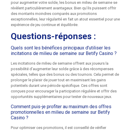
pour augmenter votre solde, les bonus en milieu de semaine se
révèlent particulièrement avantageux. Bien qu’ils puissent offrir
des montants moindres comparés aux promotions
exceptionnelles, leur régularité en fait un atout essentiel pour une
expérience de jeu continue et équilibrée.
Questions-réponses :
Quels sont les bénéfices principaux d’utiliser les
incitations de milieu de semaine sur Betify Casino ?
Les incitations de milieu de semaine offrent aux joueurs la
possibilité d’augmenter leur solde grâce à des récompenses
spéciales, telles que des bonus ou des tournois. Cela permet de
prolonger le plaisir de jouer tout en maximisant les gains
potentiels durant une période spécifique. Ces offres sont
conçues pour encourager la participation régulière et offrir des
opportunités supplémentaires pour tester de nouveaux jeux.
Comment puis-je profiter au maximum des offres
promotionnelles en milieu de semaine sur Betify
Casino ?
Pour optimiser ces promotions, il est conseillé de vérifier