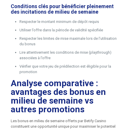
Conditions clés pour bénéficier pleinement
des incitations de milieu de semaine
Respecter le montant minimum de dépôt requis
Utiliser l’offre dans la période de validité spécifiée
Respecter les limites de mise maximale lors de l’utilisation
du bonus
Lire attentivement les conditions de mise (playthrough)
associées à l’offre
Vérifier que votre jeu de prédilection est éligible pour la
promotion
Analyse comparative :
avantages des bonus en
milieu de semaine vs
autres promotions
Les bonus en milieu de semaine offerts par Betify Casino
constituent une opportunité unique pour maximiser le potentiel