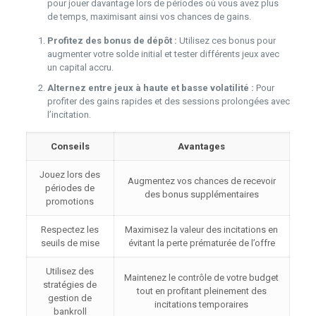
pour jouer davantage lors de périodes où vous avez plus
de temps, maximisant ainsi vos chances de gains.
Profitez des bonus de dépôt :
Utilisez ces bonus pour
augmenter votre solde initial et tester différents jeux avec
un capital accru.
Alternez entre jeux à haute et basse volatilité :
Pour
profiter des gains rapides et des sessions prolongées avec
l’incitation.
Conseils
Avantages
Jouez lors des
Augmentez vos chances de recevoir
périodes de
des bonus supplémentaires
promotions
Respectez les
Maximisez la valeur des incitations en
seuils de mise
évitant la perte prématurée de l’offre
Utilisez des
Maintenez le contrôle de votre budget
stratégies de
tout en profitant pleinement des
gestion de
incitations temporaires
bankroll