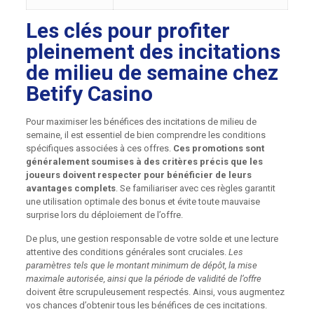
Les clés pour profiter
pleinement des incitations
de milieu de semaine chez
Betify Casino
Pour maximiser les bénéfices des incitations de milieu de
semaine, il est essentiel de bien comprendre les conditions
spécifiques associées à ces offres.
Ces promotions sont
généralement soumises à des critères précis que les
joueurs doivent respecter pour bénéficier de leurs
avantages complets
. Se familiariser avec ces règles garantit
une utilisation optimale des bonus et évite toute mauvaise
surprise lors du déploiement de l’offre.
De plus, une gestion responsable de votre solde et une lecture
attentive des conditions générales sont cruciales.
Les
paramètres tels que le montant minimum de dépôt, la mise
maximale autorisée, ainsi que la période de validité de l’offre
doivent être scrupuleusement respectés. Ainsi, vous augmentez
vos chances d’obtenir tous les bénéfices de ces incitations.