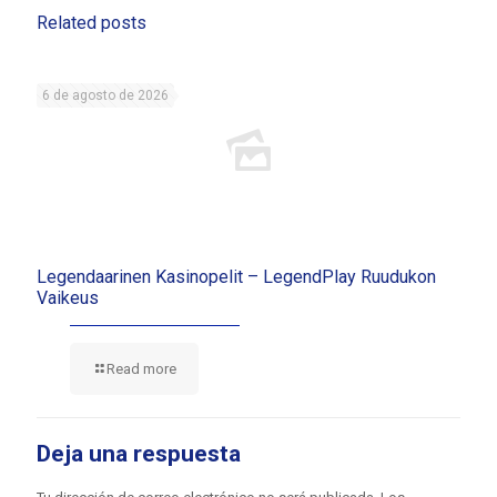
Related posts
6 de agosto de 2026
Legendaarinen Kasinopelit – LegendPlay Ruudukon
Vaikeus
Read more
Deja una respuesta