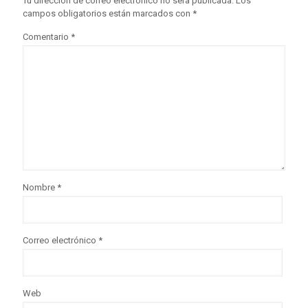
Tu dirección de correo electrónico no será publicada.
Los
campos obligatorios están marcados con
*
Comentario
*
Nombre
*
Correo electrónico
*
Web