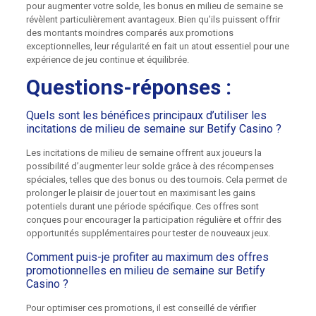
pour augmenter votre solde, les bonus en milieu de semaine se
révèlent particulièrement avantageux. Bien qu’ils puissent offrir
des montants moindres comparés aux promotions
exceptionnelles, leur régularité en fait un atout essentiel pour une
expérience de jeu continue et équilibrée.
Questions-réponses :
Quels sont les bénéfices principaux d’utiliser les
incitations de milieu de semaine sur Betify Casino ?
Les incitations de milieu de semaine offrent aux joueurs la
possibilité d’augmenter leur solde grâce à des récompenses
spéciales, telles que des bonus ou des tournois. Cela permet de
prolonger le plaisir de jouer tout en maximisant les gains
potentiels durant une période spécifique. Ces offres sont
conçues pour encourager la participation régulière et offrir des
opportunités supplémentaires pour tester de nouveaux jeux.
Comment puis-je profiter au maximum des offres
promotionnelles en milieu de semaine sur Betify
Casino ?
Pour optimiser ces promotions, il est conseillé de vérifier