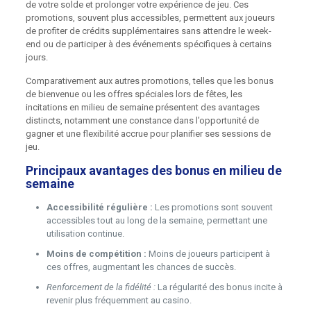
de votre solde et prolonger votre expérience de jeu. Ces
promotions, souvent plus accessibles, permettent aux joueurs
de profiter de crédits supplémentaires sans attendre le week-
end ou de participer à des événements spécifiques à certains
jours.
Comparativement aux autres promotions, telles que les bonus
de bienvenue ou les offres spéciales lors de fêtes, les
incitations en milieu de semaine présentent des avantages
distincts, notamment une constance dans l’opportunité de
gagner et une flexibilité accrue pour planifier ses sessions de
jeu.
Principaux avantages des bonus en milieu de
semaine
Accessibilité régulière :
Les promotions sont souvent
accessibles tout au long de la semaine, permettant une
utilisation continue.
Moins de compétition :
Moins de joueurs participent à
ces offres, augmentant les chances de succès.
Renforcement de la fidélité :
La régularité des bonus incite à
revenir plus fréquemment au casino.