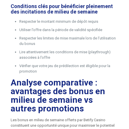
Conditions clés pour bénéficier pleinement
des incitations de milieu de semaine
Respecter le montant minimum de dépôt requis
Utiliser l’offre dans la période de validité spécifiée
Respecter les limites de mise maximale lors de l’utilisation
du bonus
Lire attentivement les conditions de mise (playthrough)
associées à l’offre
Vérifier que votre jeu de prédilection est éligible pour la
promotion
Analyse comparative :
avantages des bonus en
milieu de semaine vs
autres promotions
Les bonus en milieu de semaine offerts par Betify Casino
constituent une opportunité unique pour maximiser le potentiel