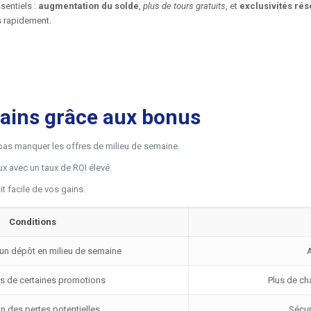
sentiels :
augmentation du solde
,
plus de tours gratuits
, et
exclusivités ré
s rapidement.
ains grâce aux bonus
 pas manquer les offres de milieu de semaine.
x avec un taux de ROI élevé.
it facile de vos gains.
Conditions
 un dépôt en milieu de semaine
A
rs de certaines promotions
Plus de c
n des pertes potentielles
Sécur