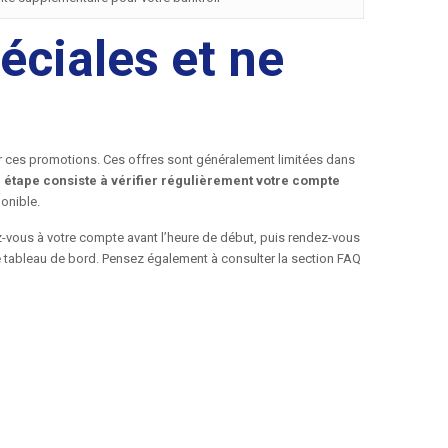
ciales et ne
iver ces promotions. Ces offres sont généralement limitées dans
étape consiste à vérifier régulièrement votre compte
onible.
-vous à votre compte avant l’heure de début, puis rendez-vous
e tableau de bord. Pensez également à consulter la section FAQ