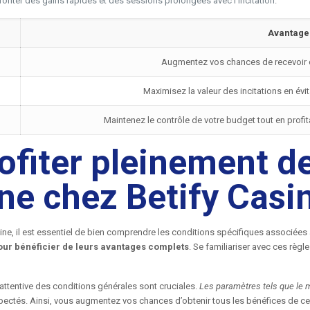
ofiter des gains rapides et des sessions prolongées avec l’incitation.
Avantage
Augmentez vos chances de recevoir
Maximisez la valeur des incitations en évit
Maintenez le contrôle de votre budget tout en profi
ofiter pleinement de
ne chez Betify Casi
ine, il est essentiel de bien comprendre les conditions spécifiques associées 
pour bénéficier de leurs avantages complets
. Se familiariser avec ces règl
attentive des conditions générales sont cruciales.
Les paramètres tels que le 
ectés. Ainsi, vous augmentez vos chances d’obtenir tous les bénéfices de ces