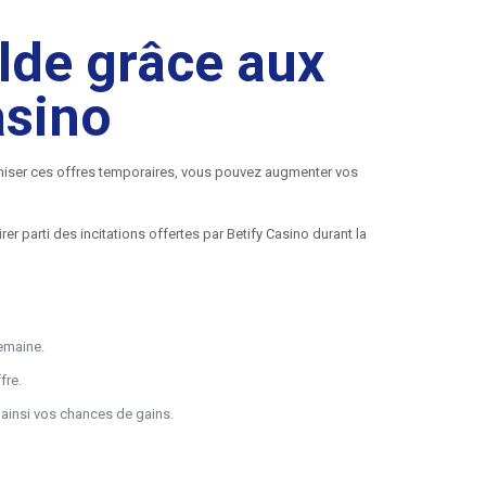
lde grâce aux
asino
imiser ces offres temporaires, vous pouvez augmenter vos
er parti des incitations offertes par Betify Casino durant la
emaine.
fre.
 ainsi vos chances de gains.