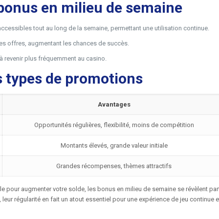
bonus en milieu de semaine
cessibles tout au long de la semaine, permettant une utilisation continue.
ces offres, augmentant les chances de succès.
 à revenir plus fréquemment au casino.
s types de promotions
Avantages
Opportunités régulières, flexibilité, moins de compétition
Montants élevés, grande valeur initiale
Grandes récompenses, thèmes attractifs
le pour augmenter votre solde, les bonus en milieu de semaine se révèlent part
r régularité en fait un atout essentiel pour une expérience de jeu continue et