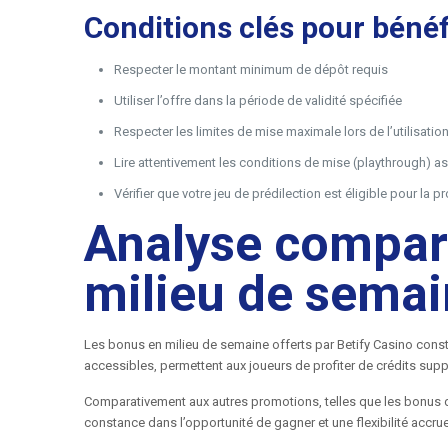
Conditions clés pour bénéf
Respecter le montant minimum de dépôt requis
Utiliser l’offre dans la période de validité spécifiée
Respecter les limites de mise maximale lors de l’utilisati
Lire attentivement les conditions de mise (playthrough) as
Vérifier que votre jeu de prédilection est éligible pour la 
Analyse compara
milieu de semai
Les bonus en milieu de semaine offerts par Betify Casino const
accessibles, permettent aux joueurs de profiter de crédits sup
Comparativement aux autres promotions, telles que les bonus de
constance dans l’opportunité de gagner et une flexibilité accrue