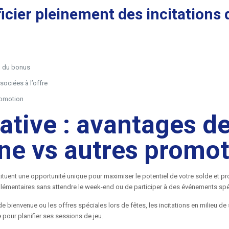
icier pleinement des incitations
on du bonus
sociées à l’offre
promotion
tive : avantages d
ne vs autres promo
ituent une opportunité unique pour maximiser le potentiel de votre solde et p
plémentaires sans attendre le week-end ou de participer à des événements spéc
 bienvenue ou les offres spéciales lors de fêtes, les incitations en milieu 
 pour planifier ses sessions de jeu.