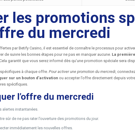
 les promotions spé
ffre du mercredi
ffertes par Betify Casino, il est essentiel de connaître le processus pour act
urer de suivre les bonnes étapes pour ne pas en manquer aucune.
La première 
 Cela garantit que vous serez informé dès qu’une promotion spéciale sera disp
té spécifiques à chaque offre.
Pour activer une promotion du mercredi
, connectez
iquer sur un bouton d’activation
ou accepter l’offre directement depuis votr
ères spécifiques.
uer l’offre du mercredi
s alertes instantanées.
e sûr de ne pas rater l’ouverture des promotions du jour.
ecter immédiatement les nouvelles offres.