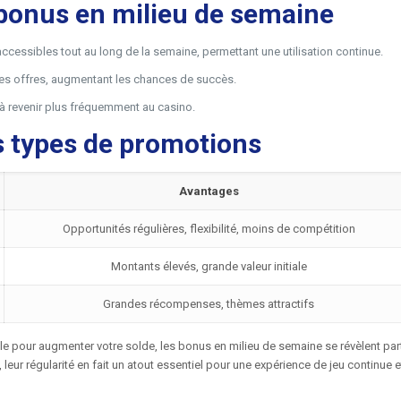
bonus en milieu de semaine
cessibles tout au long de la semaine, permettant une utilisation continue.
ces offres, augmentant les chances de succès.
 à revenir plus fréquemment au casino.
s types de promotions
Avantages
Opportunités régulières, flexibilité, moins de compétition
Montants élevés, grande valeur initiale
Grandes récompenses, thèmes attractifs
le pour augmenter votre solde, les bonus en milieu de semaine se révèlent part
r régularité en fait un atout essentiel pour une expérience de jeu continue et