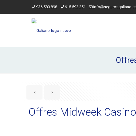
936 580 898
615 592 251
info@segurosgaliano.
Offre
Offres Midweek Casino