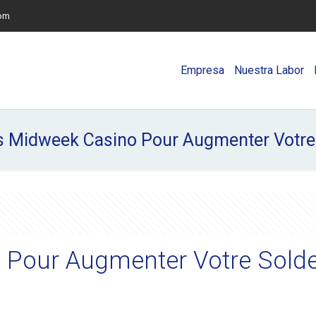
com
Empresa
Nuestra Labor
s Midweek Casino Pour Augmenter Votre
 Pour Augmenter Votre Sold