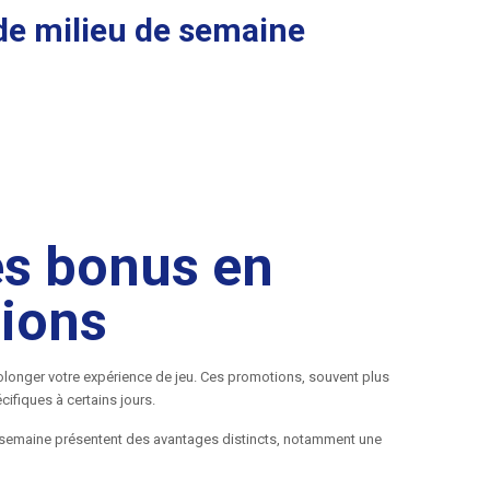
 de milieu de semaine
es bonus en
tions
rolonger votre expérience de jeu. Ces promotions, souvent plus
ifiques à certains jours.
de semaine présentent des avantages distincts, notamment une