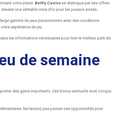
isant votre plaisir.
Betify Casino
se distingue par ses offres
venir une véritable mine d’or pour les joueurs avisés.
e large gamme de jeux passionnants avec des conditions
votre expérience de jeu.
outes les informations nécessaires pour tirer le meilleur parti de
ieu de semaine
porter des gains importants. Ces bonus exclusifs sont conçus
pplémentaires. Ne laissez pas passer ces opportunités pour