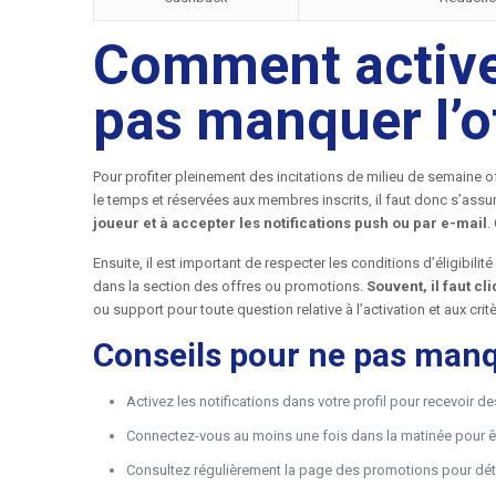
Comment activer
pas manquer l’o
Pour profiter pleinement des incitations de milieu de semaine o
le temps et réservées aux membres inscrits, il faut donc s’ass
joueur et à accepter les notifications push ou par e-mail
.
Ensuite, il est important de respecter les conditions d’éligibili
dans la section des offres ou promotions.
Souvent, il faut cl
ou support pour toute question relative à l’activation et aux crit
Conseils pour ne pas manq
Activez les notifications dans votre profil pour recevoir de
Connectez-vous au moins une fois dans la matinée pour êtr
Consultez régulièrement la page des promotions pour dét