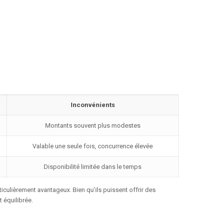
Inconvénients
Montants souvent plus modestes
Valable une seule fois, concurrence élevée
Disponibilité limitée dans le temps
iculièrement avantageux. Bien qu’ils puissent offrir des
 équilibrée.