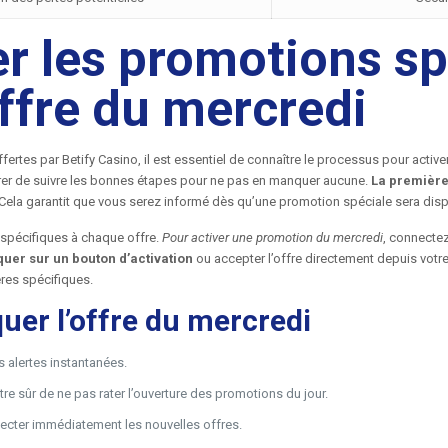
 les promotions spé
ffre du mercredi
ffertes par Betify Casino, il est essentiel de connaître le processus pour act
urer de suivre les bonnes étapes pour ne pas en manquer aucune.
La première 
 Cela garantit que vous serez informé dès qu’une promotion spéciale sera disp
té spécifiques à chaque offre.
Pour activer une promotion du mercredi
, connectez
iquer sur un bouton d’activation
ou accepter l’offre directement depuis votr
ères spécifiques.
uer l’offre du mercredi
s alertes instantanées.
e sûr de ne pas rater l’ouverture des promotions du jour.
ecter immédiatement les nouvelles offres.