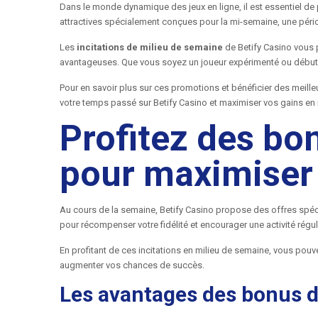
Dans le monde dynamique des jeux en ligne, il est essentiel de
attractives spécialement conçues pour la mi-semaine, une péri
Les
incitations de milieu de semaine
de Betify Casino vous 
avantageuses. Que vous soyez un joueur expérimenté ou débutan
Pour en savoir plus sur ces promotions et bénéficier des meille
votre temps passé sur Betify Casino et maximiser vos gains en
Profitez des bo
pour maximiser
Au cours de la semaine, Betify Casino propose des offres spé
pour récompenser votre fidélité et encourager une activité régul
En profitant de ces incitations en milieu de semaine, vous pou
augmenter vos chances de succès.
Les avantages des bonus d