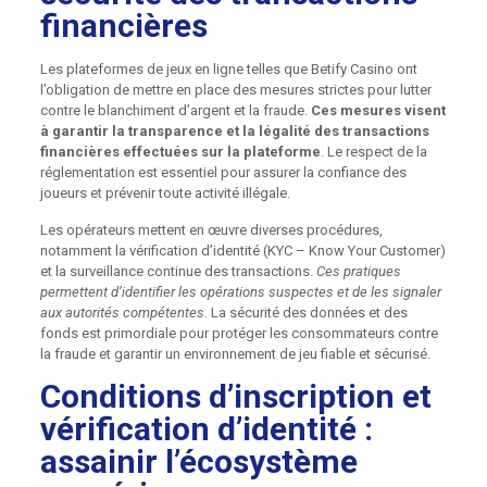
financières
Les plateformes de jeux en ligne telles que Betify Casino ont
l’obligation de mettre en place des mesures strictes pour lutter
contre le blanchiment d’argent et la fraude.
Ces mesures visent
à garantir la transparence et la légalité des transactions
financières effectuées sur la plateforme
. Le respect de la
réglementation est essentiel pour assurer la confiance des
joueurs et prévenir toute activité illégale.
Les opérateurs mettent en œuvre diverses procédures,
notamment la vérification d’identité (KYC – Know Your Customer)
et la surveillance continue des transactions.
Ces pratiques
permettent d’identifier les opérations suspectes et de les signaler
aux autorités compétentes
. La sécurité des données et des
fonds est primordiale pour protéger les consommateurs contre
la fraude et garantir un environnement de jeu fiable et sécurisé.
Conditions d’inscription et
vérification d’identité :
assainir l’écosystème