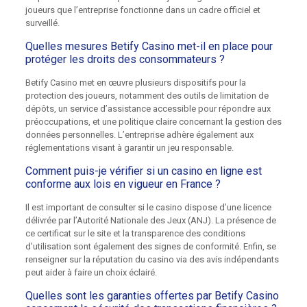
joueurs que l’entreprise fonctionne dans un cadre officiel et
surveillé.
Quelles mesures Betify Casino met-il en place pour
protéger les droits des consommateurs ?
Betify Casino met en œuvre plusieurs dispositifs pour la
protection des joueurs, notamment des outils de limitation de
dépôts, un service d’assistance accessible pour répondre aux
préoccupations, et une politique claire concernant la gestion des
données personnelles. L’entreprise adhère également aux
réglementations visant à garantir un jeu responsable.
Comment puis-je vérifier si un casino en ligne est
conforme aux lois en vigueur en France ?
Il est important de consulter si le casino dispose d’une licence
délivrée par l’Autorité Nationale des Jeux (ANJ). La présence de
ce certificat sur le site et la transparence des conditions
d’utilisation sont également des signes de conformité. Enfin, se
renseigner sur la réputation du casino via des avis indépendants
peut aider à faire un choix éclairé.
Quelles sont les garanties offertes par Betify Casino