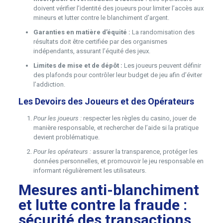
doivent vérifier l’identité des joueurs pour limiter l’accès aux
mineurs et lutter contre le blanchiment d’argent.
Garanties en matière d’équité :
La randomisation des
résultats doit être certifiée par des organismes
indépendants, assurant l’équité des jeux.
Limites de mise et de dépôt :
Les joueurs peuvent définir
des plafonds pour contrôler leur budget de jeu afin d’éviter
l’addiction.
Les Devoirs des Joueurs et des Opérateurs
Pour les joueurs :
respecter les règles du casino, jouer de
manière responsable, et rechercher de l’aide si la pratique
devient problématique.
Pour les opérateurs :
assurer la transparence, protéger les
données personnelles, et promouvoir le jeu responsable en
informant régulièrement les utilisateurs.
Mesures anti-blanchiment
et lutte contre la fraude :
sécurité des transactions