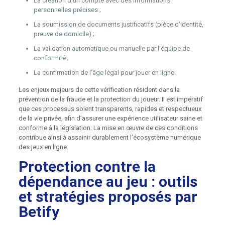
La création d’un compte avec des informations
personnelles précises ;
La soumission de documents justificatifs (pièce d’identité,
preuve de domicile) ;
La validation automatique ou manuelle par l’équipe de
conformité ;
La confirmation de l’âge légal pour jouer en ligne.
Les enjeux majeurs de cette vérification résident dans la
prévention de la fraude et la protection du joueur. Il est impératif
que ces processus soient transparents, rapides et respectueux
de la vie privée, afin d’assurer une expérience utilisateur saine et
conforme à la législation. La mise en œuvre de ces conditions
contribue ainsi à assainir durablement l’écosystème numérique
des jeux en ligne.
Protection contre la
dépendance au jeu : outils
et stratégies proposés par
Betify