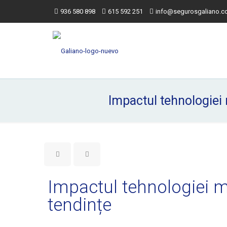
936 580 898
615 592 251
info@segurosgaliano.
Impactul tehnologiei 
Impactul tehnologiei mo
tendințe