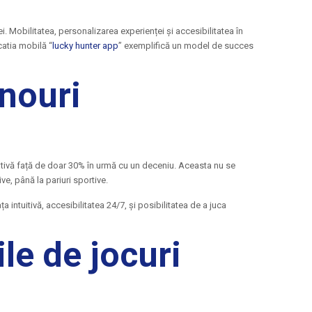
i. Mobilitatea, personalizarea experienței și accesibilitatea în
catia mobilă “
lucky hunter app
” exemplifică un model de succes
inouri
icativă față de doar 30% în urmă cu un deceniu. Aceasta nu se
ive, până la pariuri sportive.
a intuitivă, accesibilitatea 24/7, și posibilitatea de a juca
ile de jocuri