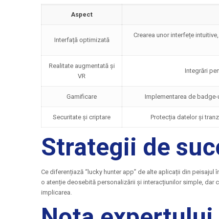
Aspect
Crearea unor interfețe intuitiv
Interfață optimizată
Realitate augmentată și
Integrări pen
VR
Gamificare
Implementarea de badge-uri
Securitate și criptare
Protecția datelor și tran
Strategii de su
Ce diferențiază “lucky hunter app” de alte aplicații din peisajul
o atenție deosebită personalizării și interacțiunilor simple, dar
implicarea.
Nota expertului