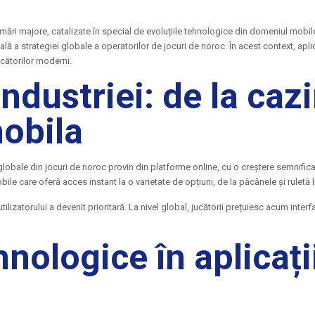
ormări majore, catalizate în special de evoluțiile tehnologice din domeniul mobile
ă a strategiei globale a operatorilor de jocuri de noroc. În acest context, apli
cătorilor moderni.
dustriei: de la caz
mobila
le globale din jocuri de noroc provin din platforme online, cu o creștere semnif
bile care oferă acces instant la o varietate de opțiuni, de la păcănele și ruletă l
lizatorului a devenit prioritară. La nivel global, jucătorii prețuiesc acum interfaț
hnologice în aplicați