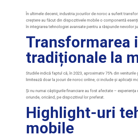
În ultimele decenii, industria jocurilor de noroc a suferit transf
creștere au făcut din dispozitivele mobile o componentă esențial
în integrarea tehnologiei avansate pentru a răspunde nevoilor ju
Transformarea in
tradiționale la 
Studiile indică faptul că, în 2023, aproximativ 75% din venituri
limitează doar la jocuri de noroc online, ci include și aplicații mo
Și nu numai câștigurile financiare au fost afectate – experiența uti
oriunde, oricând, pe dispozitivul lor preferat.
Highlight-uri te
mobile