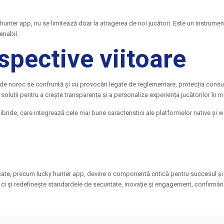
unter app, nu se limitează doar la atragerea de noi jucători. Este un instrument e
enabil.
spective viitoare
r de noroc se confruntă și cu provocări legate de reglementare, protecția cons
 soluții pentru a crește transparența și a personaliza experiența jucătorilor în 
or hibride, care integrează cele mai bune caracteristici ale platformelor native și
dicate, precum lucky hunter app, devine o componentă critică pentru succesul și 
i și redefinește standardele de securitate, inovație și engagement, confirmând 