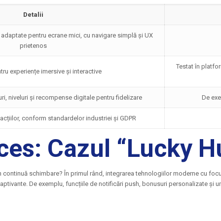
Detalii
e, adaptate pentru ecrane mici, cu navigare simplă și UX
prietenos
Testat în platfo
tru experiențe imersive și interactive
, niveluri și recompense digitale pentru fidelizare
De exe
zacțiilor, conform standardelor industriei și GDPR
cces: Cazul “Lucky H
 în continuă schimbare? În primul rând, integrarea tehnologiilor moderne cu focus
 captivante. De exemplu, funcțiile de notificări push, bonusuri personalizate și