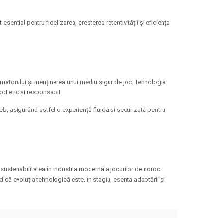
sențial pentru fidelizarea, creșterea retentivității și eficiența
umatorului și menținerea unui mediu sigur de joc. Tehnologia
mod etic și responsabil.
 web, asigurând astfel o experiență fluidă și securizată pentru
sustenabilitatea în industria modernă a jocurilor de noroc.
că evoluția tehnologică este, în stagiu, esența adaptării și