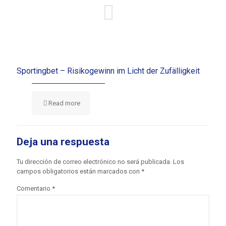
Sportingbet – Risikogewinn im Licht der Zufälligkeit
Read more
Deja una respuesta
Tu dirección de correo electrónico no será publicada.
Los
campos obligatorios están marcados con
*
Comentario
*