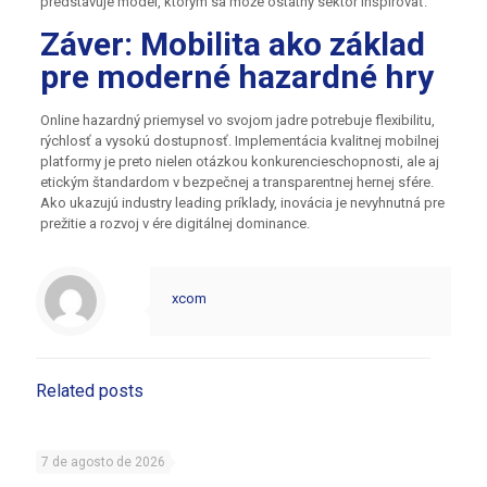
predstavuje model, ktorým sa môže ostatný sektor inšpirovať.
Záver: Mobilita ako základ
pre moderné hazardné hry
Online hazardný priemysel vo svojom jadre potrebuje flexibilitu,
rýchlosť a vysokú dostupnosť. Implementácia kvalitnej mobilnej
platformy je preto nielen otázkou konkurencieschopnosti, ale aj
etickým štandardom v bezpečnej a transparentnej hernej sfére.
Ako ukazujú industry leading príklady, inovácia je nevyhnutná pre
prežitie a rozvoj v ére digitálnej dominance.
xcom
Related posts
7 de agosto de 2026