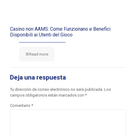
Casino non AAMS: Come Funzionano e Benefici
Disponibili ai Utenti del Gioco
Read more
Deja una respuesta
Tu dirección de correo electrónico no será publicada.
Los
campos obligatorios están marcados con
*
Comentario
*