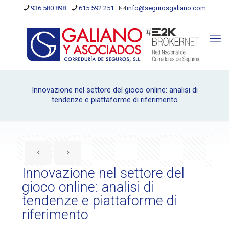
936 580 898
615 592 251
info@segurosgaliano.com
Innovazione nel settore del gioco online: analisi di
tendenze e piattaforme di riferimento
Innovazione nel settore del
gioco online: analisi di
tendenze e piattaforme di
riferimento