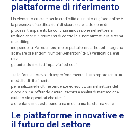
piattaforme di riferimento
Un elemento cruciale per la credibilità di un sito di gioco online è
la presenza di certificazioni di sicurezza e l’adozione di
processi trasparenti. La continua innovazione nel settore si
traduce anche in strumenti di controllo automatizzati e in sistemi
di auditing
indipendenti. Per esempio, molte piattaforme affidabili integrano
software di Random Number Generator (RNG) verificati da enti
terzi,
garantendo risultati imparziali ed equi.
Tra le fonti autorevoli di approfondimento, il sito rappresenta un
modello di riferimento
per analizzare le ultime tendenze ed evoluzioni nel settore del
gioco online, offrendo dettagli tecnici e analisi di mercato che
aiutano sia operatori che utenti
a orientarsi in questo panorama in continua trasformazione.
Le piattaforme innovative e
il futuro del settore