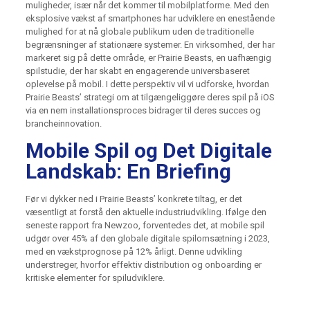
muligheder, især når det kommer til mobilplatforme. Med den
eksplosive vækst af smartphones har udviklere en enestående
mulighed for at nå globale publikum uden de traditionelle
begrænsninger af stationære systemer. En virksomhed, der har
markeret sig på dette område, er Prairie Beasts, en uafhængig
spilstudie, der har skabt en engagerende universbaseret
oplevelse på mobil. I dette perspektiv vil vi udforske, hvordan
Prairie Beasts’ strategi om at tilgængeliggøre deres spil på iOS
via en nem installationsproces bidrager til deres succes og
brancheinnovation.
Mobile Spil og Det Digitale
Landskab: En Briefing
Før vi dykker ned i Prairie Beasts’ konkrete tiltag, er det
væsentligt at forstå den aktuelle industriudvikling. Ifølge den
seneste rapport fra Newzoo, forventedes det, at mobile spil
udgør over 45% af den globale digitale spilomsætning i 2023,
med en vækstprognose på 12% årligt. Denne udvikling
understreger, hvorfor effektiv distribution og onboarding er
kritiske elementer for spiludviklere.