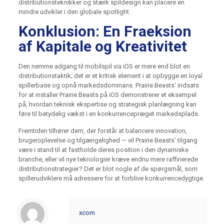
distributionsteknikker og stærk spildesign kan placere en
mindre udvikler i den globale spotlight.
Konklusion: En Fraeksion
af Kapitale og Kreativitet
Den nemme adgang til mobilspil via iOS er mere end blot en
distributionstaktik; det er et kritisk element i at opbygge en loyal
spillerbase og opnå markedsdominans. Prairie Beasts’ indsats
for at installer Prairie Beasts på iOS demonstrerer et eksempel
på, hvordan teknisk ekspertise og strategisk planlægning kan
føre til betydelig vækst i en konkurrencepræget markedsplads.
Fremtiden tilhører dem, der forstår at balancere innovation,
brugeroplevelse og tilgængelighed — vil Prairie Beasts’ tilgang
være i stand til at fastholde deres position i den dynamiske
branche, eller vil nye teknologier kræve endnu mere raffinerede
distributionstrategier? Det er blot nogle af de spørgsmål, som
spillerudviklere må adressere for at forblive konkurrencedygtige.
xcom