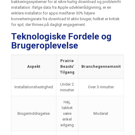
bakkeringssystemer for at sikre hurtig download og problemfri
installation. Ifølge data fra Apple udviklerrådgivning, er en
enklere installator for apps medfører 30% højere
konverteringsrate fra download til aktiv bruger, hvilket er kritisk
for spil, der thrives på dagligt engagement.
Teknologiske Fordele og
Brugeroplevelse
Prairie
Aspekt
Beasts’
Branchegennemsnit
Tilgang
Under 2
Installationshastighed
Over 3 minutter
minutter
Høj,
takket
Brugerinddragelse
være
Moderat
enkel
adgang