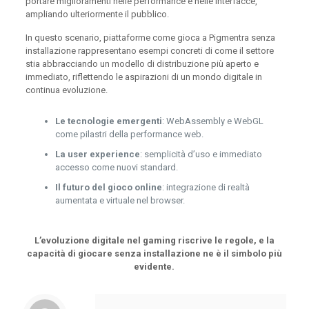
portare miglioramenti nelle performance e nelle interfacce,
ampliando ulteriormente il pubblico.
In questo scenario, piattaforme come gioca a Pigmentra senza
installazione rappresentano esempi concreti di come il settore
stia abbracciando un modello di distribuzione più aperto e
immediato, riflettendo le aspirazioni di un mondo digitale in
continua evoluzione.
Le tecnologie emergenti
: WebAssembly e WebGL
come pilastri della performance web.
La user experience
: semplicità d’uso e immediato
accesso come nuovi standard.
Il futuro del gioco online
: integrazione di realtà
aumentata e virtuale nel browser.
L’evoluzione digitale nel gaming riscrive le regole, e la
capacità di giocare senza installazione ne è il simbolo più
evidente.