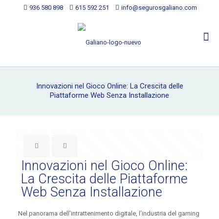
936 580 898
615 592 251
info@segurosgaliano.com
Innovazioni nel Gioco Online: La Crescita delle
Piattaforme Web Senza Installazione
Innovazioni nel Gioco Online:
La Crescita delle Piattaforme
Web Senza Installazione
Nel panorama dell’intrattenimento digitale, l’industria del gaming