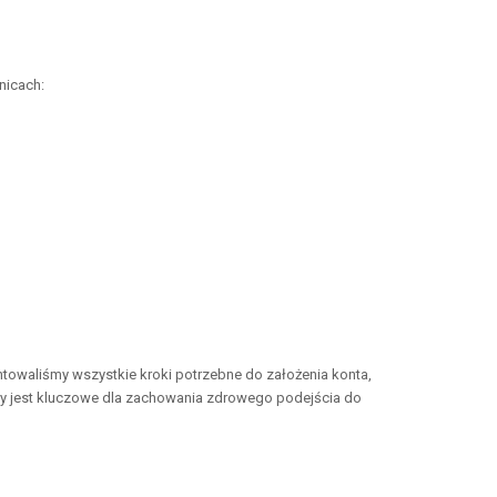
nicach:
entowaliśmy wszystkie kroki potrzebne do założenia konta,
gry jest kluczowe dla zachowania zdrowego podejścia do