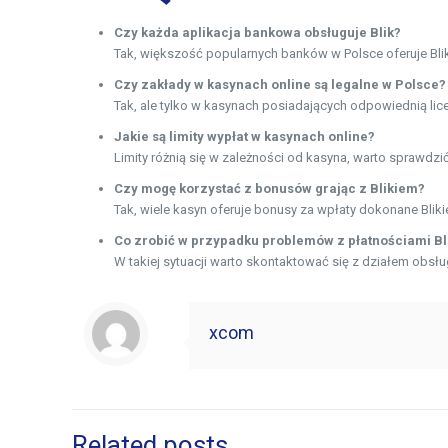
Czy każda aplikacja bankowa obsługuje Blik?
Tak, większość popularnych banków w Polsce oferuje Bli
Czy zakłady w kasynach online są legalne w Polsce?
Tak, ale tylko w kasynach posiadających odpowiednią lice
Jakie są limity wypłat w kasynach online?
Limity różnią się w zależności od kasyna, warto sprawdzi
Czy mogę korzystać z bonusów grając z Blikiem?
Tak, wiele kasyn oferuje bonusy za wpłaty dokonane Blik
Co zrobić w przypadku problemów z płatnościami Bl
W takiej sytuacji warto skontaktować się z działem obsłu
xcom
Related posts