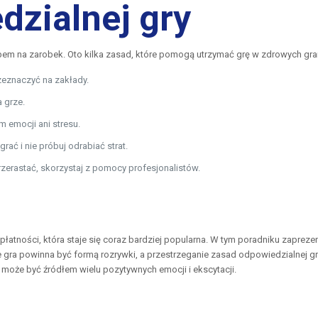
dzialnej gry
obem na zarobek. Oto kilka zasad, które pomogą utrzymać grę w zdrowych gra
zeznaczyć na zakłady.
a grze.
 emocji ani stresu.
ać i nie próbuj odrabiać strat.
przerastać, skorzystaj z pomocy profesjonalistów.
płatności, która staje się coraz bardziej popularna. W tym poradniku zaprez
że gra powinna być formą rozrywki, a przestrzeganie zasad odpowiedzialnej 
 może być źródłem wielu pozytywnych emocji i ekscytacji.