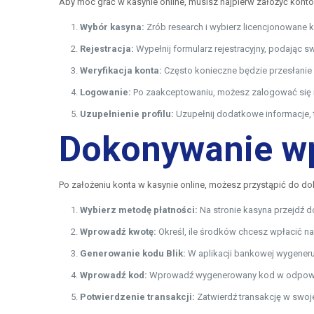
Aby móc grać w kasynie online, musisz najpierw założyć konto. 
Wybór kasyna:
Zrób research i wybierz licencjonowane ka
Rejestracja:
Wypełnij formularz rejestracyjny, podając 
Weryfikacja konta:
Często konieczne będzie przesłanie
Logowanie:
Po zaakceptowaniu, możesz zalogować się 
Uzupełnienie profilu:
Uzupełnij dodatkowe informacje, t
Dokonywanie wp
Po założeniu konta w kasynie online, możesz przystąpić do doko
Wybierz metodę płatności:
Na stronie kasyna przejdź do 
Wprowadź kwotę:
Określ, ile środków chcesz wpłacić na
Generowanie kodu Blik:
W aplikacji bankowej wygeneruj
Wprowadź kod:
Wprowadź wygenerowany kod w odpowied
Potwierdzenie transakcji:
Zatwierdź transakcję w swoje