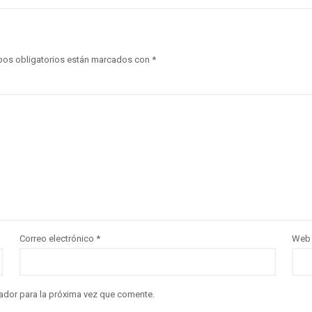
os obligatorios están marcados con
*
Correo electrónico
*
Web
ador para la próxima vez que comente.