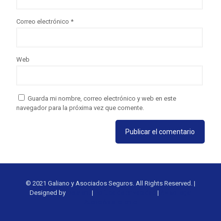
Correo electrónico
*
Web
Guarda mi nombre, correo electrónico y web en este
navegador para la próxima vez que comente.
© 2021 Galiano y Asociados Seguros. All Rights Reserved. |
Designed by
beta!ent
|
Política de privacidad
|
Aviso legal
Atención al cliente