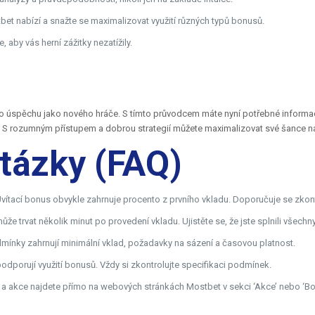
bet nabízí a snažte se maximalizovat využití různých typů bonusů.
, aby vás herní zážitky nezatížily.
o úspěchu jako nového hráče. S tímto průvodcem máte nyní potřebné informa
 S rozumným přístupem a dobrou strategií můžete maximalizovat své šance na
tázky (FAQ)
vítací bonus obvykle zahrnuje procento z prvního vkladu. Doporučuje se zkont
e trvat několik minut po provedení vkladu. Ujistěte se, že jste splnili všech
ínky zahrnují minimální vklad, požadavky na sázení a časovou platnost.
odporují využití bonusů. Vždy si zkontrolujte specifikaci podmínek.
 a akce najdete přímo na webových stránkách Mostbet v sekci ‘Akce’ nebo ‘Bo