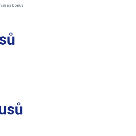
vali na bonus.
usů
nusů