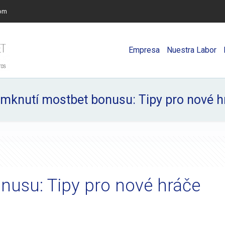
com
Empresa
Nuestra Labor
mknutí mostbet bonusu: Tipy pro nové h
usu: Tipy pro nové hráče