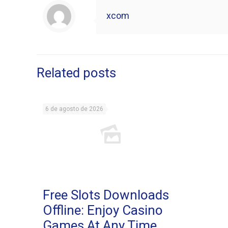
xcom
Related posts
6 de agosto de 2026
Free Slots Downloads
Offline: Enjoy Casino
Games At Any Time,