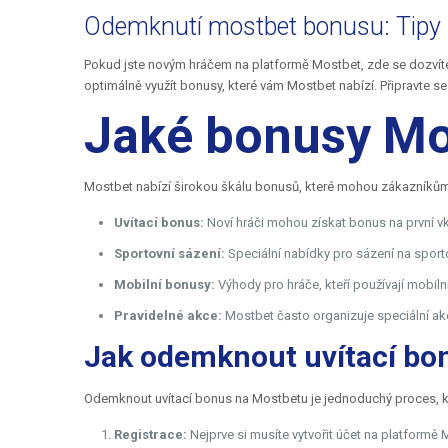
Odemknutí mostbet bonusu: Tipy 
Pokud jste novým hráčem na platformě Mostbet, zde se dozvíte, 
optimálně využít bonusy, které vám Mostbet nabízí. Připravte s
Jaké bonusy Mo
Mostbet nabízí širokou škálu bonusů, které mohou zákazníkům p
Uvítací bonus:
Noví hráči mohou získat bonus na první vk
Sportovní sázení:
Speciální nabídky pro sázení na sport
Mobilní bonusy:
Výhody pro hráče, kteří používají mobilní
Pravidelné akce:
Mostbet často organizuje speciální akce
Jak odemknout uvítací bo
Odemknout uvítací bonus na Mostbetu je jednoduchý proces, kt
Registrace:
Nejprve si musíte vytvořit účet na platformě M