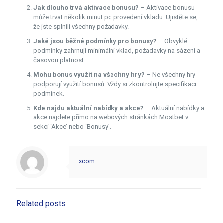
Jak dlouho trvá aktivace bonusu?
– Aktivace bonusu
může trvat několik minut po provedení vkladu. Ujistěte se,
že jste splnili všechny požadavky.
Jaké jsou běžné podmínky pro bonusy?
– Obvyklé
podmínky zahrnují minimální vklad, požadavky na sázení a
časovou platnost.
Mohu bonus využít na všechny hry?
– Ne všechny hry
podporují využití bonusů. Vždy si zkontrolujte specifikaci
podmínek.
Kde najdu aktuální nabídky a akce?
– Aktuální nabídky a
akce najdete přímo na webových stránkách Mostbet v
sekci ‘Akce’ nebo ‘Bonusy’.
xcom
Related posts