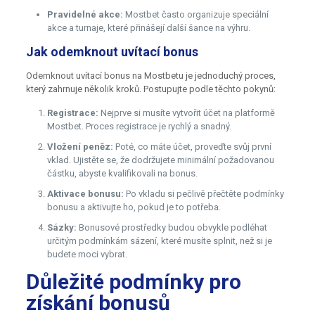
Pravidelné akce:
Mostbet často organizuje speciální
akce a turnaje, které přinášejí další šance na výhru.
Jak odemknout uvítací bonus
Odemknout uvítací bonus na Mostbetu je jednoduchý proces,
který zahrnuje několik kroků. Postupujte podle těchto pokynů:
Registrace:
Nejprve si musíte vytvořit účet na platformě
Mostbet. Proces registrace je rychlý a snadný.
Vložení peněz:
Poté, co máte účet, proveďte svůj první
vklad. Ujistěte se, že dodržujete minimální požadovanou
částku, abyste kvalifikovali na bonus.
Aktivace bonusu:
Po vkladu si pečlivě přečtěte podmínky
bonusu a aktivujte ho, pokud je to potřeba.
Sázky:
Bonusové prostředky budou obvykle podléhat
určitým podmínkám sázení, které musíte splnit, než si je
budete moci vybrat.
Důležité podmínky pro
získání bonusů