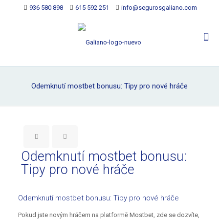
936 580 898
615 592 251
info@segurosgaliano.com
Odemknutí mostbet bonusu: Tipy pro nové hráče
Odemknutí mostbet bonusu:
Tipy pro nové hráče
Odemknutí mostbet bonusu: Tipy pro nové hráče
Pokud jste novým hráčem na platformě Mostbet, zde se dozvíte,