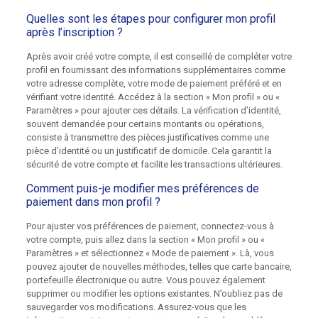
Quelles sont les étapes pour configurer mon profil
après l’inscription ?
Après avoir créé votre compte, il est conseillé de compléter votre
profil en fournissant des informations supplémentaires comme
votre adresse complète, votre mode de paiement préféré et en
vérifiant votre identité. Accédez à la section « Mon profil » ou «
Paramètres » pour ajouter ces détails. La vérification d’identité,
souvent demandée pour certains montants ou opérations,
consiste à transmettre des pièces justificatives comme une
pièce d’identité ou un justificatif de domicile. Cela garantit la
sécurité de votre compte et facilite les transactions ultérieures.
Comment puis-je modifier mes préférences de
paiement dans mon profil ?
Pour ajuster vos préférences de paiement, connectez-vous à
votre compte, puis allez dans la section « Mon profil » ou «
Paramètres » et sélectionnez « Mode de paiement ». Là, vous
pouvez ajouter de nouvelles méthodes, telles que carte bancaire,
portefeuille électronique ou autre. Vous pouvez également
supprimer ou modifier les options existantes. N’oubliez pas de
sauvegarder vos modifications. Assurez-vous que les