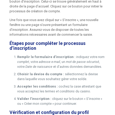
bouton d’inscription. Celui-ci se trouve généralement en haut à
droite de la page d’accueil. Cliquez sur ce bouton pour initier le
processus de création de compte.
Une fois que vous avez cliqué sur « S’inscrire », une nouvelle
fenêtre ou une page s’ouvre présentant un formulaire
d’inscription. Assurez-vous de disposer de toutes les
informations nécessaires avant de commencer la saisie.
Étapes pour compléter le processus
d’inscription
Remplir le formulaire d’inscription :
indiquez votre
nom
complet
, votre
adresse e-mail
, un
mot de passe sécurisé
,
votre
Date de naissance
et d’autres données demandées.
Choisir la devise du compte :
sélectionnez la devise
dans laquelle vous souhaitez gérer votre solde.
Accepter les conditions :
cochez la case attestant que
vous acceptez les
termes et conditions
du casino.
Valider l’inscription :
cliquez sur le bouton « S’inscrire »
ou « Créer mon compte » pour continuer.
Vérification et configuration du profil