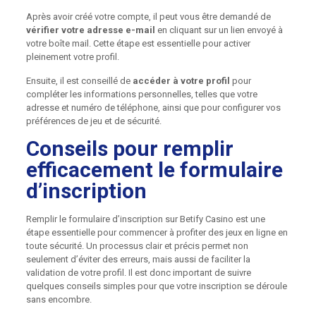
Après avoir créé votre compte, il peut vous être demandé de
vérifier votre adresse e-mail
en cliquant sur un lien envoyé à
votre boîte mail. Cette étape est essentielle pour activer
pleinement votre profil.
Ensuite, il est conseillé de
accéder à votre profil
pour
compléter les informations personnelles, telles que votre
adresse et numéro de téléphone, ainsi que pour configurer vos
préférences de jeu et de sécurité.
Conseils pour remplir
efficacement le formulaire
d’inscription
Remplir le formulaire d’inscription sur Betify Casino est une
étape essentielle pour commencer à profiter des jeux en ligne en
toute sécurité. Un processus clair et précis permet non
seulement d’éviter des erreurs, mais aussi de faciliter la
validation de votre profil. Il est donc important de suivre
quelques conseils simples pour que votre inscription se déroule
sans encombre.