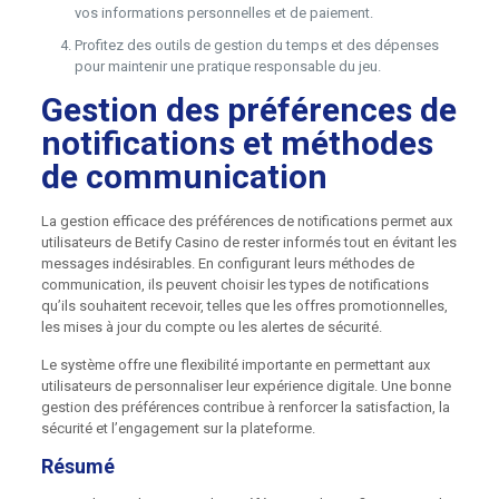
vos informations personnelles et de paiement.
Profitez des outils de gestion du temps et des dépenses
pour maintenir une pratique responsable du jeu.
Gestion des préférences de
notifications et méthodes
de communication
La gestion efficace des préférences de notifications permet aux
utilisateurs de Betify Casino de rester informés tout en évitant les
messages indésirables. En configurant leurs méthodes de
communication, ils peuvent choisir les types de notifications
qu’ils souhaitent recevoir, telles que les offres promotionnelles,
les mises à jour du compte ou les alertes de sécurité.
Le système offre une flexibilité importante en permettant aux
utilisateurs de personnaliser leur expérience digitale. Une bonne
gestion des préférences contribue à renforcer la satisfaction, la
sécurité et l’engagement sur la plateforme.
Résumé