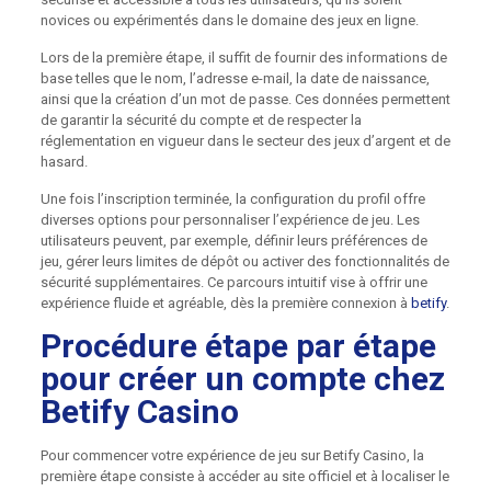
novices ou expérimentés dans le domaine des jeux en ligne.
Lors de la première étape, il suffit de fournir des informations de
base telles que le nom, l’adresse e-mail, la date de naissance,
ainsi que la création d’un mot de passe. Ces données permettent
de garantir la sécurité du compte et de respecter la
réglementation en vigueur dans le secteur des jeux d’argent et de
hasard.
Une fois l’inscription terminée, la configuration du profil offre
diverses options pour personnaliser l’expérience de jeu. Les
utilisateurs peuvent, par exemple, définir leurs préférences de
jeu, gérer leurs limites de dépôt ou activer des fonctionnalités de
sécurité supplémentaires. Ce parcours intuitif vise à offrir une
expérience fluide et agréable, dès la première connexion à
betify
.
Procédure étape par étape
pour créer un compte chez
Betify Casino
Pour commencer votre expérience de jeu sur Betify Casino, la
première étape consiste à accéder au site officiel et à localiser le