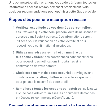
Une bonne préparation en amont vous aidera à fournir toutes les
informations nécessaires rapidement et précisément. Voici
quelques recommandations pour optimiser cette étape cruciale.
Étapes clés pour une inscription réussie
Vérifiez l’exactitude de vos données personnelles
:
assurez-vous que votre nom, prénom, date de naissance et
adresse e-mail soient corrects. Ces informations seront
utilisées pour la vérification de votre identité et pour
recevoir votre confirmation d’inscription.
Utilisez une adresse e-mail et un numéro de
téléphone valides
: ces coordonnées sont essentielles
pour recevoir des notifications importantes et la
confirmation de votre compte.
Choisissez un mot de passe sécurisé
: privilégiez une
combinaison de lettres, chiffres et caractères spéciaux
pour garantir la sécurité de votre profil.
Remplissez toutes les sections obligatoires
: ne laissez
aucune case vide et fournissez les documents demandés
si nécessaire, comme une pièce d’identité.
Conseils pratiques pour remplir le formulaire