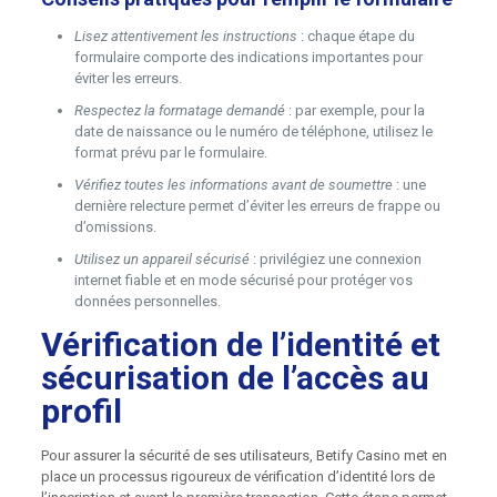
Lisez attentivement les instructions
: chaque étape du
formulaire comporte des indications importantes pour
éviter les erreurs.
Respectez la formatage demandé
: par exemple, pour la
date de naissance ou le numéro de téléphone, utilisez le
format prévu par le formulaire.
Vérifiez toutes les informations avant de soumettre
: une
dernière relecture permet d’éviter les erreurs de frappe ou
d’omissions.
Utilisez un appareil sécurisé
: privilégiez une connexion
internet fiable et en mode sécurisé pour protéger vos
données personnelles.
Vérification de l’identité et
sécurisation de l’accès au
profil
Pour assurer la sécurité de ses utilisateurs, Betify Casino met en
place un processus rigoureux de vérification d’identité lors de