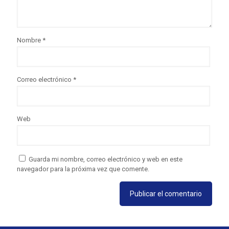
Nombre
*
Correo electrónico
*
Web
Guarda mi nombre, correo electrónico y web en este
navegador para la próxima vez que comente.