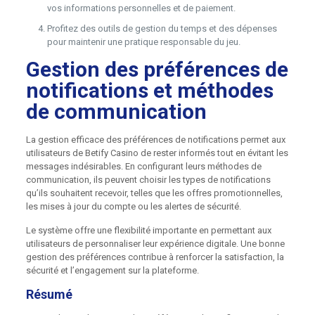
vos informations personnelles et de paiement.
Profitez des outils de gestion du temps et des dépenses
pour maintenir une pratique responsable du jeu.
Gestion des préférences de
notifications et méthodes
de communication
La gestion efficace des préférences de notifications permet aux
utilisateurs de Betify Casino de rester informés tout en évitant les
messages indésirables. En configurant leurs méthodes de
communication, ils peuvent choisir les types de notifications
qu’ils souhaitent recevoir, telles que les offres promotionnelles,
les mises à jour du compte ou les alertes de sécurité.
Le système offre une flexibilité importante en permettant aux
utilisateurs de personnaliser leur expérience digitale. Une bonne
gestion des préférences contribue à renforcer la satisfaction, la
sécurité et l’engagement sur la plateforme.
Résumé