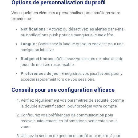
Options de personnalisation du profil
Voici quelques éléments à personnaliser pour améliorer votre
expérience :
Notifications :
Activez ou désactivez les alertes par e-mail
ou notifications push pour ne manquer aucune offre.
Langue :
Choisissez la langue qui vous convient pour une
navigation intuitive.
Budget et limites :
Définissez vos limites de mise afin de
jouer de manière responsable.
Préférences de jeu :
Enregistrez vos jeux favoris pour y
accéder rapidement lors de vos sessions.
Conseils pour une configuration efficace
Vérifiez régulièrement vos paramètres de sécurité, comme
la double authentification, pour protéger votre compte.
Configurez vos préférences de communication pour
recevoir uniquement les informations pertinentes pour
vous.
Utilisez la section de gestion du profil pour mettre à jour