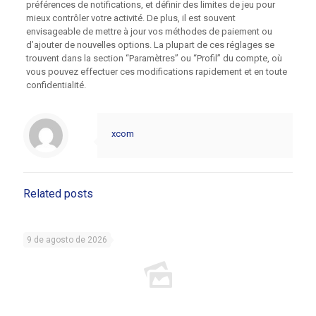
préférences de notifications, et définir des limites de jeu pour
mieux contrôler votre activité. De plus, il est souvent
envisageable de mettre à jour vos méthodes de paiement ou
d’ajouter de nouvelles options. La plupart de ces réglages se
trouvent dans la section “Paramètres” ou “Profil” du compte, où
vous pouvez effectuer ces modifications rapidement et en toute
confidentialité.
xcom
Related posts
9 de agosto de 2026