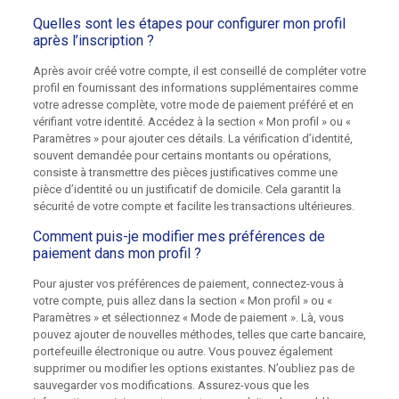
Quelles sont les étapes pour configurer mon profil
après l’inscription ?
Après avoir créé votre compte, il est conseillé de compléter votre
profil en fournissant des informations supplémentaires comme
votre adresse complète, votre mode de paiement préféré et en
vérifiant votre identité. Accédez à la section « Mon profil » ou «
Paramètres » pour ajouter ces détails. La vérification d’identité,
souvent demandée pour certains montants ou opérations,
consiste à transmettre des pièces justificatives comme une
pièce d’identité ou un justificatif de domicile. Cela garantit la
sécurité de votre compte et facilite les transactions ultérieures.
Comment puis-je modifier mes préférences de
paiement dans mon profil ?
Pour ajuster vos préférences de paiement, connectez-vous à
votre compte, puis allez dans la section « Mon profil » ou «
Paramètres » et sélectionnez « Mode de paiement ». Là, vous
pouvez ajouter de nouvelles méthodes, telles que carte bancaire,
portefeuille électronique ou autre. Vous pouvez également
supprimer ou modifier les options existantes. N’oubliez pas de
sauvegarder vos modifications. Assurez-vous que les