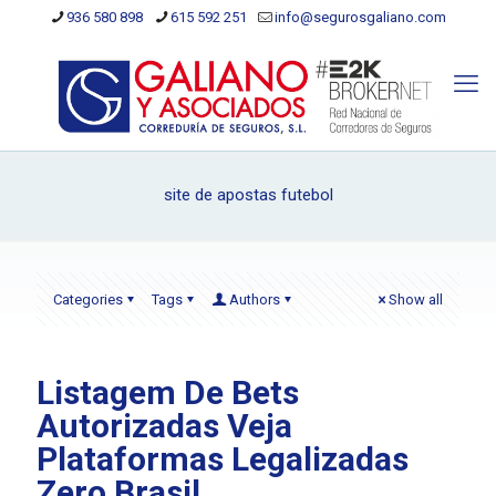
936 580 898
615 592 251
info@segurosgaliano.com
site de apostas futebol
Categories
Tags
Authors
Show all
Listagem De Bets
Autorizadas Veja
Plataformas Legalizadas
Zero Brasil